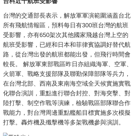
台料近千航班受影響
台灣的交通部長表示，解放軍軍演範圍涵蓋台北
所有飛航情報區，預料每日有300班台灣的航班
受影響，亦有650架次其他國家飛越台灣上空的
航班受影響，已經和日本和菲律賓協調好替代航
路，從台灣出發的航班都能出發，但飛行時間會
較長。 解放軍東部戰區昨日亦組織海軍、空軍、
火箭軍、戰略支援部隊及聯勤保障部隊等兵力，
在台灣北部、西南及東南海空域全天候實施實戰
化聯合演訓，重點進行聯合封控、對海突擊、對
陸打擊、制空作戰等演練，檢驗戰區部隊聯合作
戰能力，對台灣周邊重點艦船目標實施多次模擬
打擊。轟炸機及殲擊機等多架戰機參與演訓。