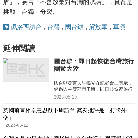
盾」，妄言「不會放棄對台灣的承諾」，實質是
挑動「台獨」分裂。
佩洛西訪台
,
台灣
,
國台辦
,
解放軍
,
軍演
延伸閱讀
國台辦：即日起恢復台灣旅行
團遊大陸
國台辦發言人馬曉光在記者會上表示，
經過與主管部門了解，即日起恢復旅行
社經營台灣居民到大陸團隊旅遊。大陸
2023-05-19
熱忱歡迎台灣同胞到大陸旅遊觀光，遊
覽大好河山，看看各地發展新貌。
英國前首相卓慧思擬下周訪台 黨友批評是「打卡外
交」
2023-05-12