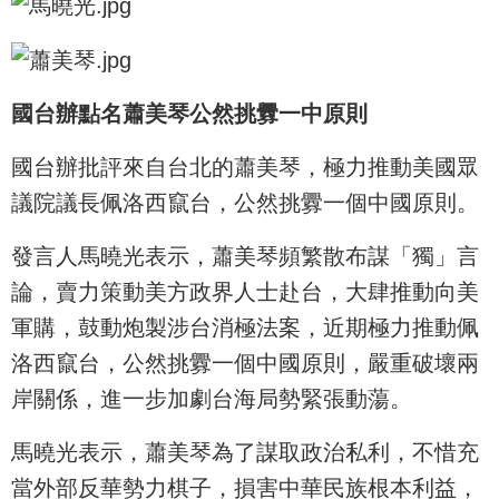
國台辦點名蕭美琴公然挑釁一中原則
國台辦批評來自台北的蕭美琴，極力推動美國眾
議院議長佩洛西竄台，公然挑釁一個中國原則。
發言人馬曉光表示，蕭美琴頻繁散布謀「獨」言
論，賣力策動美方政界人士赴台，大肆推動向美
軍購，鼓動炮製涉台消極法案，近期極力推動佩
洛西竄台，公然挑釁一個中國原則，嚴重破壞兩
岸關係，進一步加劇台海局勢緊張動蕩。
馬曉光表示，蕭美琴為了謀取政治私利，不惜充
當外部反華勢力棋子，損害中華民族根本利益，