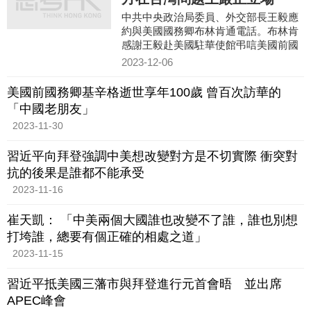
中共中央政治局委員、外交部長王毅應
約與美國國務卿布林肯通電話。布林肯
感謝王毅赴美國駐華使館弔唁美國前國
務卿基辛格。王毅說基辛格始終主張中
2023-12-06
美兩個大國應當相互尊重、
美國前國務卿基辛格逝世享年100歲 曾百次訪華的
「中國老朋友」
2023-11-30
習近平向拜登強調中美想改變對方是不切實際 衝突對
抗的後果是誰都不能承受
2023-11-16
崔天凱： 「中美兩個大國誰也改變不了誰，誰也別想
打垮誰，總要有個正確的相處之道」
2023-11-15
習近平抵美國三藩市與拜登進行元首會晤 並出席
APEC峰會