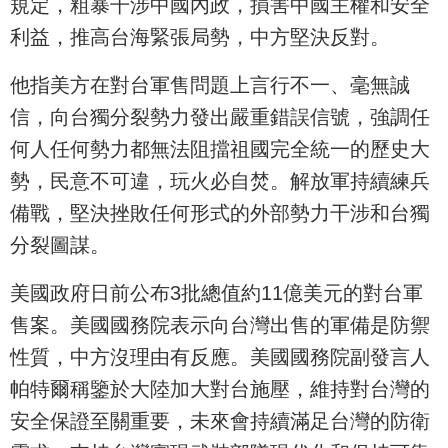
規定，粗暴干涉中國內政，損害中國主權和安全
利益，推高台海緊張局勢，中方堅決反對。
他指美方在對台軍售問題上言行不一、毫無誠
信，向台獨分裂勢力發出嚴重錯誤信號，強調任
何人任何勢力都無法阻擋祖國完全統一的歷史大
勢，民意不可違，玩火必自焚。解放軍持續練兵
備戰，堅決挫敗任何形式的外部勢力干涉和台獨
分裂圖謀。
美國政府日前公布3批總值約11億美元的對台軍
售案。美國國務院表示向台灣出售的軍備是防禦
性質，中方沒理由有反應。美國國務院副發言人
帕特爾稱鑒於大陸加大對台施壓，維持對台灣的
安全保證至關重要，未來會持續滿足台灣的防衛