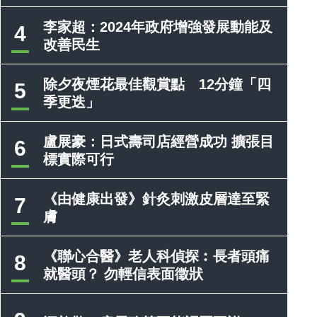
李家超：2024年政府增強發展動能及
4
改善民生
除夕夜煙花最佳觀賞點 12分鐘「四
5
季更迭」
盧展豪：日式壽司店經營成功 擴張目
6
標實際可行
《由健康出發》針灸刺激皮層達至緊
7
膚
《聯心合醫》老人科偵探︰長者頭痛
8
就醫頭？ 勿輕信表面徵狀