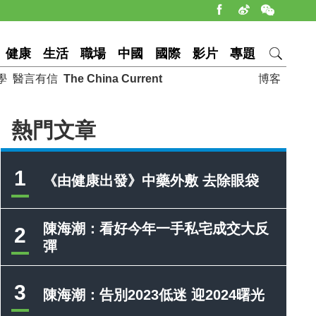
健康
生活
職場
中國
國際
影片
專題
學
醫言有信
The China Current
博客
熱門文章
1
《由健康出發》中藥外敷 去除眼袋
陳海潮：看好今年一手私宅成交大反
2
彈
3
陳海潮：告別2023低迷 迎2024曙光