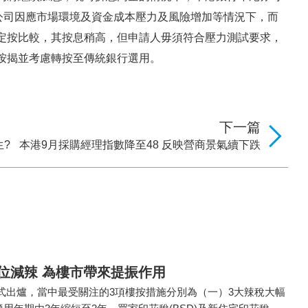
公司因應市場環境及資金成本壓力及風險增加等情況下，而
定按比較，其按息稍高，但申請人毋須符合壓力測試要求，
按揭並考慮轉按至傳統銀行選用。
下一篇
?
本港9月採購經理指數降至48 反映營商景氣續下跌
位減辣 為樓市帶來提振作用
式出爐，當中最受關注的3項樓按措施分別為（一）3大辣稅大幅