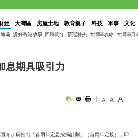
財經
大灣區
房屋土地
教育親子
科技
軍事
文化
通關
說好香港故事
回歸周年
新冠肺炎
大灣區攻略
大灣區升
加息期具吸引力
A
A
A
再宣布加碼推出「首兩年定息按揭計劃」（首兩年定按），即