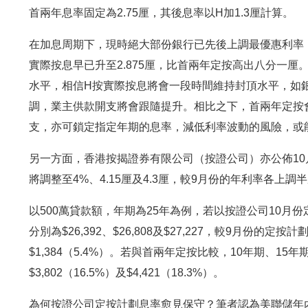
首兩年息率固定為2.75厘，其後息率以H加1.3厘計算。
在加息周期下，現時絕大部份銀行已先後上調最優惠利率（P
實際按息早已升至2.875厘，比首兩年定按高出八分一厘。
水平，相信H按實際按息將會一段時間維持封頂水平，如
調，業主供款開支將會跟隨提升。相比之下，首兩年定按
支，亦可鎖定指定年期的息率，減低利率波動的風險，或
另一方面，香港按揭證券有限公司（按證公司）亦公佈10月
將調整至4%、4.15厘及4.3厘，較9月份的年利率各上
以500萬貸款額，年期為25年為例，若以按證公司10月份
分別為$26,392、$26,808及$27,227，較9月份的定按計
$1,384（5.4%）。若與首兩年定按比較，10年期、15年
$3,802（16.5%）及$4,421（18.3%）。
為何按證公司定按計劃息率愈見保守？筆者認為美聯儲年