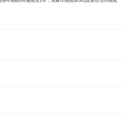
適用年期由3年縮短至2年，買家印花稅(BSD)及新住宅印花稅