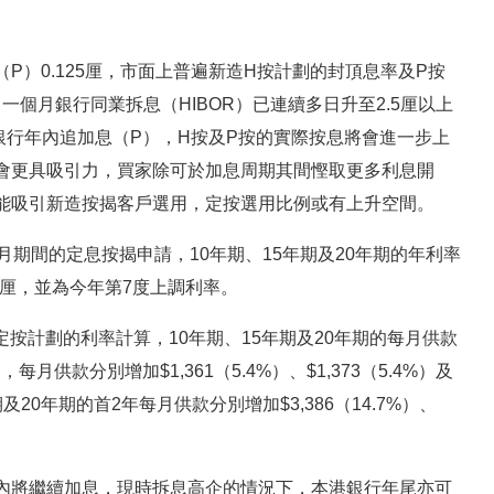
）0.125厘，市面上普遍新造H按計劃的封頂息率及P按
一個月銀行同業拆息（HIBOR）已連續多日升至2.5厘以上
銀行年內追加息（P），H按及P按的實際按息將會進一步上
會更具吸引力，買家除可於加息周期其間慳取更多利息開
能吸引新造按揭客戶選用，定按選用比例或有上升空間。
期間的定息按揭申請，10年期、15年期及20年期的年利率
調半厘，並為今年第7度上調利率。
定按計劃的利率計算，10年期、15年期及20年期的每月供款
劃，每月供款分別增加$1,361（5.4%）、$1,373（5.4%）及
期及20年期的首2年每月供款分別增加$3,386（14.7%）、
內將繼續加息，現時拆息高企的情況下，本港銀行年尾亦可