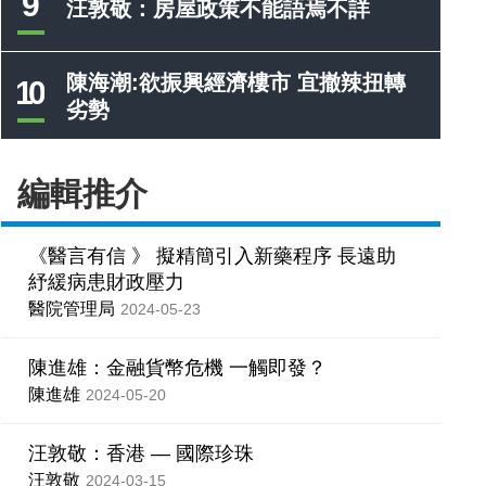
9
汪敦敬：房屋政策不能語焉不詳
陳海潮:欲振興經濟樓市 宜撤辣扭轉
10
劣勢
編輯推介
《醫言有信 》 擬精簡引入新藥程序 長遠助
紓緩病患財政壓力
醫院管理局
2024-05-23
陳進雄：金融貨幣危機 一觸即發？
陳進雄
2024-05-20
汪敦敬：香港 — 國際珍珠
汪敦敬
2024-03-15