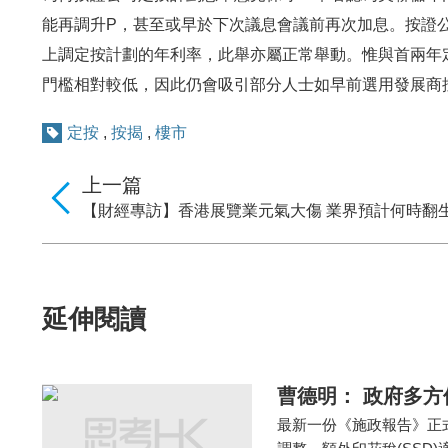
能再調升P，甚至或早於下次議息會議前再次加息。按證
上調定按計劃的年利率，此舉亦屬正常舉動。惟與首兩年
門檻相對較低，因此仍會吸引部分人士如早前選用發展商
定按
,
按揭
,
樓市
上一篇
【財經專訪】香港展覽業元氣大傷 業界預計何時翻生
延伸閱讀
曹德明： 政府多方
最新一份《施政報告》正