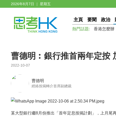
2026年8月7日 ｜ 星期五
主頁
要聞
政治
熱門話題:
香港怎麼辦
曹德明︰銀行推首兩年定按 
2022-10-07
曹德明
經絡按揭轉介首席副總裁
某大型銀行繼8月份推出「首年定息按揭計劃」，上月尾