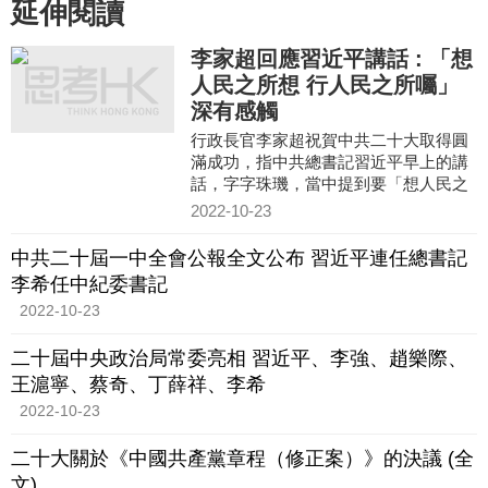
延伸閱讀
李家超回應習近平講話 : 「想
人民之所想 行人民之所囑」
深有感觸
行政長官李家超祝賀中共二十大取得圓
滿成功，指中共總書記習近平早上的講
話，字字珠璣，當中提到要「想人民之
所想，行人民之所囑，不斷把人民對美
2022-10-23
好生活的嚮往變為現實」，
中共二十屆一中全會公報全文公布 習近平連任總書記
李希任中紀委書記
2022-10-23
二十屆中央政治局常委亮相 習近平、李強、趙樂際、
王滬寧、蔡奇、丁薛祥、李希
2022-10-23
二十大關於《中國共產黨章程（修正案）》的決議 (全
文)