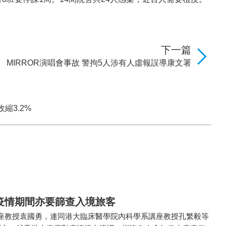
下一篇
MIRROR演唱會事故 警拘5人涉有人虛報誤導康文署
縮3.2%
疫情期間亦要篩查入境旅客
座教授袁國勇，連同港大臨床醫學院內科學系講座教授孔繁毅等