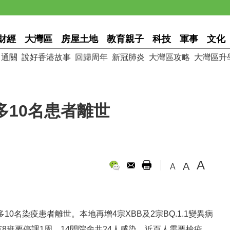
財經
大灣區
房屋土地
教育親子
科技
軍事
文化
通關
說好香港故事
回歸周年
新冠肺炎
大灣區攻略
大灣區升
多10名患者離世
A
A
A
10名染疫患者離世。本地再增4宗XBB及2宗BQ.1.1變異病
有8班要停課1周。14間院舍共24人感染，近百人需要檢疫。