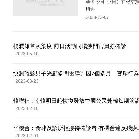
學者今日（7日）在報章
時再
2023-12-07
楊潤雄首次染疫 前日活動同場澳門官員亦確診
2023-05-10
快測確診男子光顧多間食肆判囚7個多月 官斥行
2023-03-23
韓聯社 : 南韓明日起恢復發放中國公民赴韓短期簽
2023-02-10
平機會︰食肆及診所拒接待確診者 有機會違反殘疾
2023-02-01