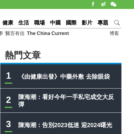
健康
生活
職場
中國
國際
影片
專題
學
醫言有信
The China Current
博客
熱門文章
1
《由健康出發》中藥外敷 去除眼袋
陳海潮：看好今年一手私宅成交大反
2
彈
3
陳海潮：告別2023低迷 迎2024曙光