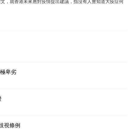
撰文，就香港未來應對疫情提出建議，指沒有人會知道大疫症何
為極卑劣
證
歧視條例