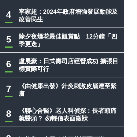
李家超：2024年政府增強發展動能及
4
改善民生
除夕夜煙花最佳觀賞點 12分鐘「四
5
季更迭」
盧展豪：日式壽司店經營成功 擴張目
6
標實際可行
《由健康出發》針灸刺激皮層達至緊
7
膚
《聯心合醫》老人科偵探︰長者頭痛
8
就醫頭？ 勿輕信表面徵狀