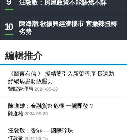
9
汪敦敬：房屋政策不能語焉不詳
陳海潮:欲振興經濟樓市 宜撤辣扭轉
10
劣勢
編輯推介
《醫言有信 》 擬精簡引入新藥程序 長遠助
紓緩病患財政壓力
醫院管理局
2024-05-23
陳進雄：金融貨幣危機 一觸即發？
陳進雄
2024-05-20
汪敦敬：香港 — 國際珍珠
汪敦敬
2024-03-15