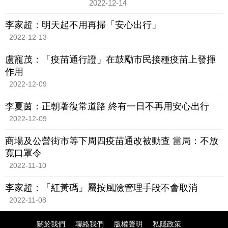
2022-12-14
李家超：明天起不用再掃「安心出行」
2022-12-13
盧寵茂：「疫苗通行證」在鼓勵市民接種疫苗上發揮
作用
2022-12-09
李夏茵：正朝著復常道路 終有一日不再用安心出行
2022-12-09
商場及公營街市等下周四疫苗通改被動查 當局：不放
寬口罩令
2022-11-10
李家超：「紅黃碼」屬按風險管理手段不會取消
2022-11-08
關於我們
聯絡我們
版權聲明
私隱政策