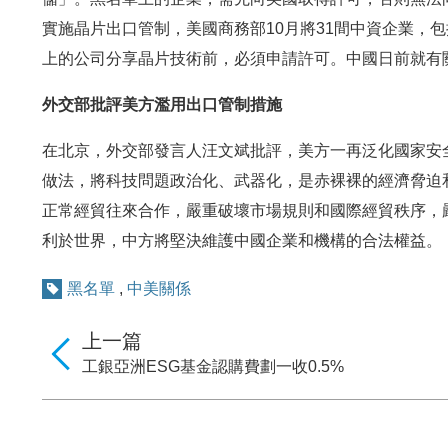
實施晶片出口管制，美國商務部10月將31間中資企業，
上的公司分享晶片技術前，必須申請許可。中國日前就有
外交部批評美方濫用出口管制措施
在北京，外交部發言人汪文斌批評，美方一再泛化國家安
做法，將科技問題政治化、武器化，是赤裸裸的經濟脅迫
正常經貿往來合作，嚴重破壞市場規則和國際經貿秩序，
利於世界，中方將堅決維護中國企業和機構的合法權益。
黑名單
,
中美關係
上一篇
工銀亞洲ESG基金認購費劃一收0.5%