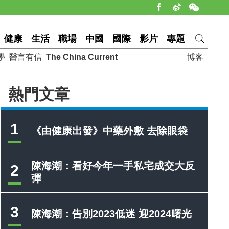
健康
生活
職場
中國
國際
影片
專題
學
醫言有信
The China Current
博客
熱門文章
1
《由健康出發》中藥外敷 去除眼袋
陳海潮：看好今年一手私宅成交大反
2
彈
3
陳海潮：告別2023低迷 迎2024曙光