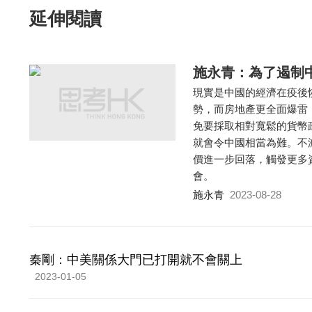
延伸閱讀
施永青：為了遏制
現實是中國的經濟在疫後
勢，而房地產更全面爆雷
免要採取相對寬鬆的貨幣
就會令中國相當為難。不
價進一步回落，觸發更多
會。
施永青
2023-08-28
秦剛：中美關係大門已打開就不會關上
2023-01-05