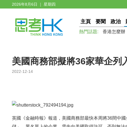
2026年8月6日 ｜ 星期四
主頁
要聞
政治
熱門話題:
香港怎麼辦
美國商務部擬將36家華企列
2022-12-14
英國《金融時報》報道，美國商務部最快本周將36間中
儲」。黑名單上的企業，需先向美國取得許可，否則無法