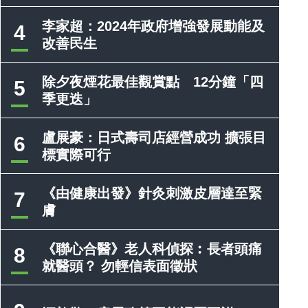
李家超：2024年政府增強發展動能及
4
改善民生
除夕夜煙花最佳觀賞點 12分鐘「四
5
季更迭」
盧展豪：日式壽司店經營成功 擴張目
6
標實際可行
《由健康出發》針灸刺激皮層達至緊
7
膚
《聯心合醫》老人科偵探︰長者頭痛
8
就醫頭？ 勿輕信表面徵狀