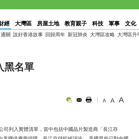
財經
大灣區
房屋土地
教育親子
科技
軍事
文化
通關
說好香港故事
回歸周年
新冠肺炎
大灣區攻略
大灣區升
入黑名單
A
A
A
國公司列入實體清單，當中包括中國晶片製造商「長江存
向美國供應商採購。長江存儲拒絕評論。 美國早前已對中國