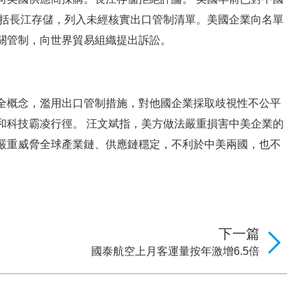
包括長江存儲，列入未經核實出口管制清單。美國企業向名單
關管制，向世界貿易組織提出訴訟。
全概念，濫用出口管制措施，對他國企業採取歧視性不公平
和科技霸凌行徑。 汪文斌指，美方做法嚴重損害中美企業的
嚴重威脅全球產業鏈、供應鏈穩定，不利於中美兩國，也不
下一篇
國泰航空上月客運量按年激增6.5倍