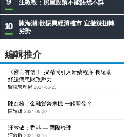
9
汪敦敬：房屋政策不能語焉不詳
陳海潮:欲振興經濟樓市 宜撤辣扭轉
10
劣勢
編輯推介
《醫言有信 》 擬精簡引入新藥程序 長遠助
紓緩病患財政壓力
醫院管理局
2024-05-23
陳進雄：金融貨幣危機 一觸即發？
陳進雄
2024-05-20
汪敦敬：香港 — 國際珍珠
汪敦敬
2024-03-15