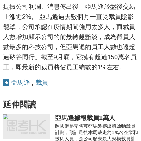
提振公司利潤。消息傳出後，亞馬遜於盤後交易
上漲近2%。 亞馬遜過去數個月一直受裁員陰影
籠罩，公司承認在疫情期間僱用太多人，而裁員
人數增加顯示公司的前景轉趨黯淡，成為截員人
數最多的科技公司，但亞馬遜的員工人數也遠超
過矽谷同行。截至9月底，它擁有超過150萬名員
工，即最新的裁員將佔員工總數的1%左右。
亞馬遜
,
裁員
延伸閱讀
亞馬遜據報裁員1萬人
跨國網路零售商亞馬遜傳出將啟動裁員
計劃，預計最快本周裁走約1萬名企業和
技術人員，是公司歷來最大規模裁員計