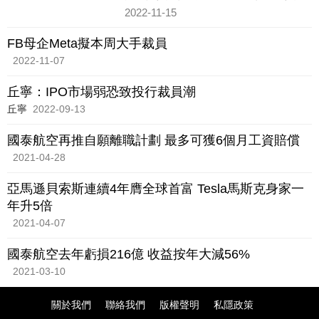
劃。《紐約時報》指亞馬遜仍在決定最
2022-11-15
終裁員人數，若裁走1萬人
FB母企Meta擬本周大手裁員
2022-11-07
丘寧：IPO市場弱恐致投行裁員潮
丘寧
2022-09-13
國泰航空再推自願離職計劃 最多可獲6個月工資賠償
2021-04-28
亞馬遜貝索斯連續4年膺全球首富 Tesla馬斯克身家一
年升5倍
2021-04-07
國泰航空去年虧損216億 收益按年大減56%
2021-03-10
關於我們
聯絡我們
版權聲明
私隱政策