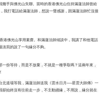
我幾乎與佛光山失聯。當時的香港佛光山住持滿蓮法師曾給
》，我打電話給滿蓮法師，想說一聲感謝，因滿蓮法師忙沒接
去香港佛光山享用素齋。和滿蓮法師傾談中，我講了和他電話
描淡寫的說了一句緣分不夠。
那一份等待，而是不放棄，不就是一種爭取嗎？這兩年來，
！
台北道場等我，滿蓮法師送我《雲水日月──星雲大師傳》一
我卻始終沒有往前走一步，不主動續緣，不用說，緣分就在