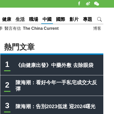
健康
生活
職場
中國
國際
影片
專題
學
醫言有信
The China Current
博客
熱門文章
1
《由健康出發》中藥外敷 去除眼袋
陳海潮：看好今年一手私宅成交大反
2
彈
3
陳海潮：告別2023低迷 迎2024曙光