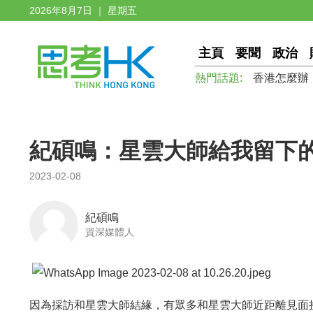
2026年8月7日 ｜ 星期五
主頁
要聞
政治
熱門話題:
香港怎麼辦
紀碩鳴：星雲大師給我留下
2023-02-08
紀碩鳴
資深媒體人
因為採訪和星雲大師結緣，有眾多和星雲大師近距離見面