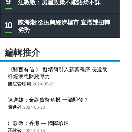
9
汪敦敬：房屋政策不能語焉不詳
陳海潮:欲振興經濟樓市 宜撤辣扭轉
10
劣勢
編輯推介
《醫言有信 》 擬精簡引入新藥程序 長遠助
紓緩病患財政壓力
醫院管理局
2024-05-23
陳進雄：金融貨幣危機 一觸即發？
陳進雄
2024-05-20
汪敦敬：香港 — 國際珍珠
汪敦敬
2024-03-15