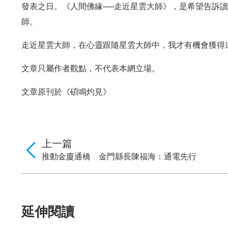
發表之日。《人間佛緣──走近星雲大師》，是希望告訴
師。
走近星雲大師，在心靈跟隨星雲大師中，我才有機會獲得
文章只屬作者觀點，不代表本網立場。
文章原刊於《碩鳴灼見》
上一篇
推動金廈通橋 金門縣長陳福海：通電先行
延伸閱讀