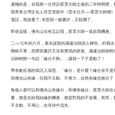
遺憾的是，在我第一次拜訪星雲大師之後的二年時間裡，
我寄來台灣文化人符芝瑛新作《雲水日月──星雲大師傳
電話，我放棄了; 本想寫一篇書評，又耽擱了。
即使這樣，佛光山沒有忘記我，星雲大師一直給我機會。
二○○七年的六月，素未謀面的滿蓮法師請人轉告，約我
聯絡不果，想撰寫書評又沒有實現的經過。滿蓮法師卻輕
法師輕輕一句話「緣分不夠」，讓我一下子震動了！
帶有歉疚感的我沉入深思，「緣分」是什麼？緣分並不是
與佛光山有緣，但我不主動、不努力，自然有緣也無分了
每個人都可以和佛光山有緣分，和佛有緣分。星雲大師在
書，都是在給我結緣的機會，都是對我的不放棄。然而，
不主動、不用心，在等待中流失。