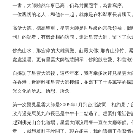
一書，大師雖然年事已高，仍為封面題字，為書寫序。
一位親切的老人，和他在一起，就像是在和鄰家長者聊天
高僧大德，德高望重，星雲大師是世界級的宗教領袖，似
刊》的記者，有機會相約訪問，走近星雲大師，留下了永
佛光山水，那宏偉的大雄寶殿、莊嚴大佛; 那青山綠竹、
處處溫暖。更有星雲大師智慧開示，佛陀般慈愛、和善滋
自採訪了星雲大師後，這些年來，我有幸多次拜見星雲大
在香港，近距離和星雲大師接觸，並寫下了十多萬字的採
光文化的所思、所想、所念。
第一次覲見星雲大師是2005年1月到台北訪問，相約見
政府過完馬英九市長已是中午十二點過了。趕緊打電話告
趕到佛光山台北道場，星雲大師沒用餐一直在大廳等候。
意」，就餓着肚子說開了。現在想來，我的這個工作習慣