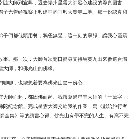
幸隨大師到宜興，還去揚州星雲大師發心建設的鑒真圖書
帽子光着頭視察正興建中的宜興大覺寺工地，那一份認真和
弟子們都低頭用餐，鴉雀無聲，這一刻的寧靜，讓我心靈震
故事。那一次，大師首次開口挺身支持馬英九出來參選台灣
雲大師，和佛光山的佛緣。
們聊聊，也總想着要為佛光山盡一份心。
雲大師而起，都因佛而起。我撰寫過星雲大師的「一筆字」;
 寫佛陀紀念館。完成星雲大師交給我的作業，寫《獻給旅行者
雲大師全集》等的讀書心得。佛光山有學不完的人生、有寫不完