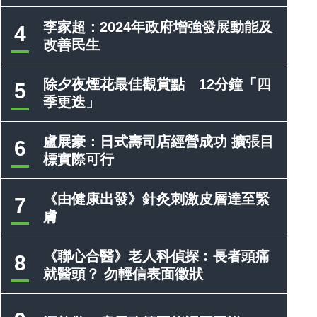
李家超：2024年政府增強發展動能及
4
改善民生
除夕夜煙花最佳觀賞點 12分鐘「四
5
季更迭」
盧展豪：日式壽司店經營成功 擴張目
6
標實際可行
《由健康出發》針灸刺激皮層達至緊
7
膚
《聯心合醫》老人科偵探︰長者頭痛
8
就醫頭？ 勿輕信表面徵狀