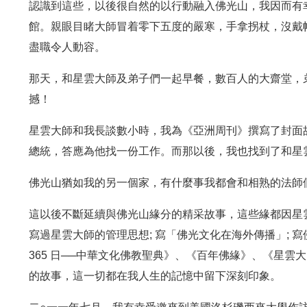
認識到這些，以後很自然的以行動融入佛光山，我因而有
館。親眼目睹大師冒着零下五度的嚴寒，手拿拐杖，沒戴
盡職令人動容。
那天，和星雲大師及弟子們一起早餐，數百人的大齋堂，
撼！
星雲大師和我長談數小時，我為《亞洲周刊》撰寫了封面
總統，答應為他找一份工作。而那以後，我也找到了和星
佛光山猶如我的另一個家，有什麼事我都會和相熟的法師
這以後不斷延續與佛光山緣分的精采故事，這些緣都因星
寫過星雲大師的管理思想; 寫「佛光文化在海外傳播」;
365 日──中華文化佛教聖典》、《百年佛緣》、《星
的故事，這一切都在我人生的記憶中留下深刻印象。