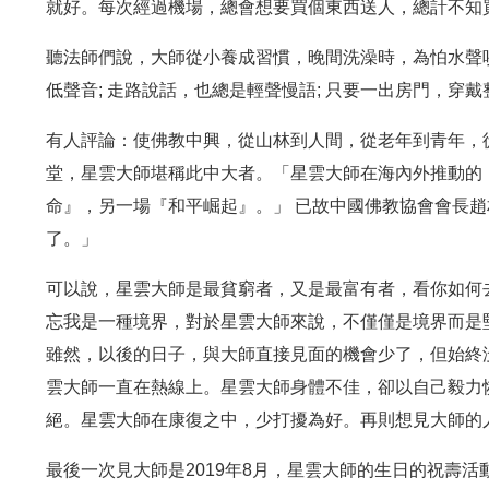
就好。每次經過機場，總會想要買個東西送人，總計不知
聽法師們說，大師從小養成習慣，晚間洗澡時，為怕水聲
低聲音; 走路說話，也總是輕聲慢語; 只要一出房門，穿
有人評論：使佛教中興，從山林到人間，從老年到青年，
堂，星雲大師堪稱此中大者。「星雲大師在海內外推動的
命』，另一場『和平崛起』。」 已故中國佛教協會會長
了。」
可以說，星雲大師是最貧窮者，又是最富有者，看你如何
忘我是一種境界，對於星雲大師來說，不僅僅是境界而是
雖然，以後的日子，與大師直接見面的機會少了，但始終
雲大師一直在熱線上。星雲大師身體不佳，卻以自己毅力
絕。星雲大師在康復之中，少打擾為好。再則想見大師的
最後一次見大師是2019年8月，星雲大師的生日的祝壽