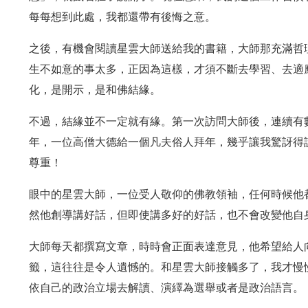
每每想到此處，我都還帶有後悔之意。
之後，有機會閱讀星雲大師送給我的書籍，大師那充滿哲
生不如意的事太多，正因為這樣，才須不斷去學習、去適
化，是開示，是和佛結緣。
不過，結緣並不一定就有緣。第一次訪問大師後，連續有
年，一位高僧大德給一個凡夫俗人拜年，幾乎讓我驚訝得
尊重！
眼中的星雲大師，一位受人敬仰的佛教領袖，任何時候他
然他創導講好話，但即使講多好的好話，也不會改變他自
大師每天都撰寫文章，時時會正面表達意見，他希望給人
籤，這往往是令人遺憾的。和星雲大師接觸多了，我才慢
依自己的政治立場去解讀、演繹為選舉或者是政治語言。