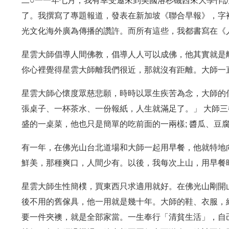
二○一一年七月，我有幸受邀來到美國洛杉磯西來大學作
了。我撰寫了專題報道，發表在新加坡《聯合早報》，字
光文化海外廣為傳播的讚許。而所有這些，我都書寫在《
星雲大師倡導人間佛教，倡導人人可以成佛，他其實就是
你心裡覺得星雲大師離我們很近，那就沒有距離。大師一
星雲大師心懷度眾慈悲願，時時以眾生疾苦為念，大師的
張桌子、一杯茶水、一份報紙，人生就滿足了。」 大師
盛的一桌菜，他也只是簡單的吃前面的一兩樣; 醬瓜、豆
有一年，在佛光山台北道場和大師一起用早餐，他就特地
鮮美，那種爽口，人間少有。以後，我每次上山，用早餐
星雲大師生性簡樸，買東西只求適用就好。在佛光山剛開
後不用的舊傢具，他一用就是幾十年。大師的鞋、衣服，經
要一件夾襖，就是全部家當。一生奉行「清貧生活」，自