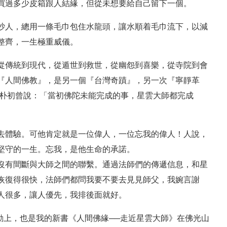
買過多少皮箱跟人結緣，但從未想要給自己留下一個。
吵人，總用一條毛巾包住水龍頭，讓水順着毛巾流下，以減
戴整齊，一生極重威儀。
從傳統到現代，從遁世到救世，從幽怨到喜樂，從寺院到會
『人間佛教』，是另一個『台灣奇蹟』，另一次『寧靜革
趙朴初曾說：「當初佛陀未能完成的事，星雲大師都完成
去體驗。可他肯定就是一位偉人，一位忘我的偉人！人說，
堅守的一生。忘我，是他生命的承諾。
沒有間斷與大師之間的聯繫。通過法師們的傳遞信息，和星
恢復得很快，法師們都問我要不要去見見師父，我婉言謝
人很多，讓人優先，我排後面就好。
活動上，也是我的新書《人間佛緣──走近星雲大師》在佛光山