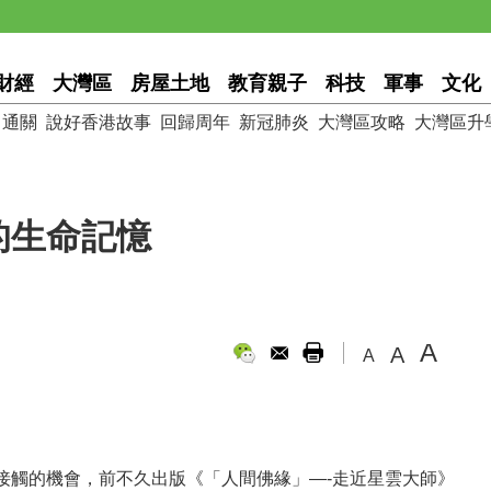
財經
大灣區
房屋土地
教育親子
科技
軍事
文化
通關
說好香港故事
回歸周年
新冠肺炎
大灣區攻略
大灣區升
的生命記憶
A
A
A
接觸的機會，前不久出版《「人間佛緣」—-走近星雲大師》