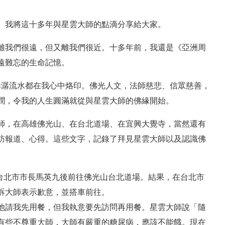
。我將這十多年與星雲大師的點滴分享給大家。
離我們很遠，但又離我們很近。十多年前，我還是《亞洲周
遠難忘的生命記憶。
潺潺流水都在我心中烙印。佛光人文，法師慈悲、信眾慈善，
潤，令我的人生圓滿就從與星雲大師的佛緣開始。
師，在高雄佛光山、在台北道場、在宜興大覺寺，當然還有
訪報道、心得。這些文字，記錄了拜見星雲大師以及認識佛
了台北市市長馬英九後前往佛光山台北道場。結果，在台北市
訴大師表示歉意，並搭車前往。
他請我先用餐，但我執意要先訪問再用餐。星雲大師說「隨
有些不尊重大師，大師有嚴重的糖尿病，應該不能餓。現在