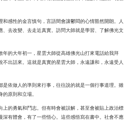
理和感性的金言慎句，言語間會讓鬱悶的心情豁然開朗。人
應、去改變、去走近真實。訪問大師就是學習、了解佛光文
數年的大年初一，星雲大師從高雄佛光山打來電話給我拜
說不出話來。這就是真實的星雲大師，永遠謙和，永遠受人
都是依做人的準則來行事，往往說的就是一個行事道理。雖
身的原則和立場。
向上的勇氣和鬥志。但有時會被誤解，甚至會被貼上政治標
慢深有體會，有了一些悟心。這些感悟寫在書中。社會不應