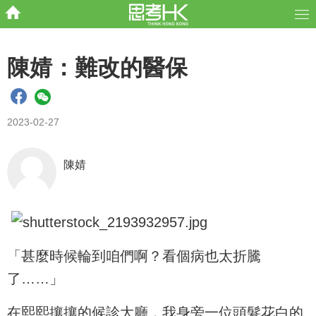
陳婧：難改的醫保
2023-02-27
陳婧
「甚麼時候輪到咱們啊？看個病也太折騰
了……」
在熙熙攘攘的候診大廳，我身旁一位頭髮花白的