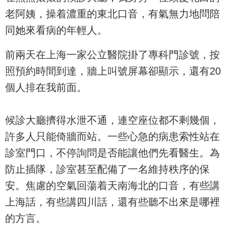
老阿姨，操着濃重的東北口音，有氣無力地問陪
同她來看病的年輕人。
前兩天在上海一家公立醫院掛了專科門診號，按
照預約時間到達，牆上叫號屏幕卻顯示，還有20
個人排在我前面。
候診大廳擠得水泄不通，連空座位都不剩幾個，
許多人只能倚牆而站。一些心急的病患索性站在
診室門口，不停詢問是否能讓他們先看醫生。為
防止插隊，診室甚至配備了一名維持秩序的保
安。焦慮的空氣回蕩着天南海北的口音，有些講
上海話，有些講四川話，還有些聽不出來是哪裡
的方言。