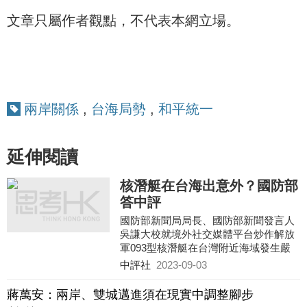
文章只屬作者觀點，不代表本網立場。
兩岸關係
,
台海局勢
,
和平統一
延伸閱讀
核潛艇在台海出意外？國防部
答中評
國防部新聞局局長、國防部新聞發言人
吳謙大校就境外社交媒體平台炒作解放
軍093型核潛艇在台灣附近海域發生嚴
重意外一事回應中評社記者提問指出，
中評社
2023-09-03
有關消息純屬謠言，不要被帶節奏。
蔣萬安：兩岸、雙城邁進須在現實中調整腳步