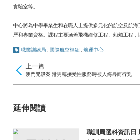
實驗室等。
中心將為中學畢業生和在職人士提供多元化的航空及航海
歷和專業資格。課程主要涵蓋飛機維修工程、船舶工程，
職業訓練局
,
國際航空樞紐
,
航運中心
上一篇
澳門兇殺案 港男稱接受性服務時被人侮辱而行兇
延伸閱讀
職訓局選科資訊日