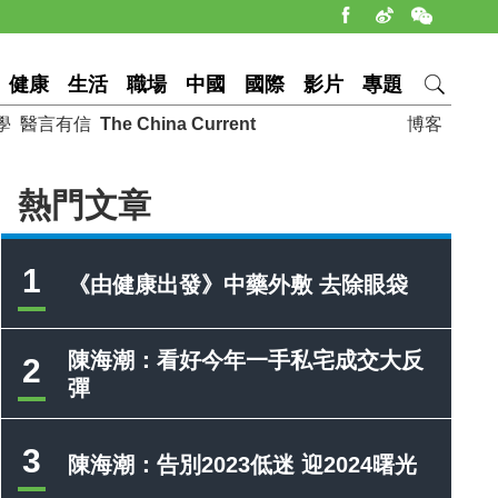
健康
生活
職場
中國
國際
影片
專題
學
醫言有信
The China Current
博客
熱門文章
1
《由健康出發》中藥外敷 去除眼袋
陳海潮：看好今年一手私宅成交大反
2
彈
3
陳海潮：告別2023低迷 迎2024曙光