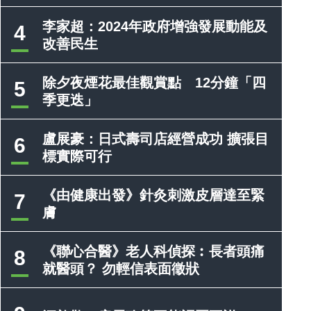
李家超：2024年政府增強發展動能及
4
改善民生
除夕夜煙花最佳觀賞點 12分鐘「四
5
季更迭」
盧展豪：日式壽司店經營成功 擴張目
6
標實際可行
《由健康出發》針灸刺激皮層達至緊
7
膚
《聯心合醫》老人科偵探︰長者頭痛
8
就醫頭？ 勿輕信表面徵狀