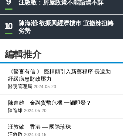
9
汪敦敬：房屋政策不能語焉不詳
陳海潮:欲振興經濟樓市 宜撤辣扭轉
10
劣勢
編輯推介
《醫言有信 》 擬精簡引入新藥程序 長遠助
紓緩病患財政壓力
醫院管理局
2024-05-23
陳進雄：金融貨幣危機 一觸即發？
陳進雄
2024-05-20
汪敦敬：香港 — 國際珍珠
汪敦敬
2024-03-15