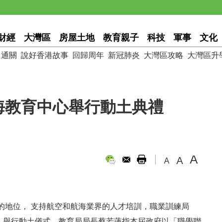
財經
大灣區
房屋土地
教育親子
科技
軍事
文化
通關
說好香港故事
回歸周年
新冠肺炎
大灣區攻略
大灣區升
海教育中心舉行動土典禮
A
A
A
的地位， 支持航空和航海業界的人才培訓，職業訓練局
日）舉行動土儀式，教育局局長蔡若蓮指本屆政府以「職學聯