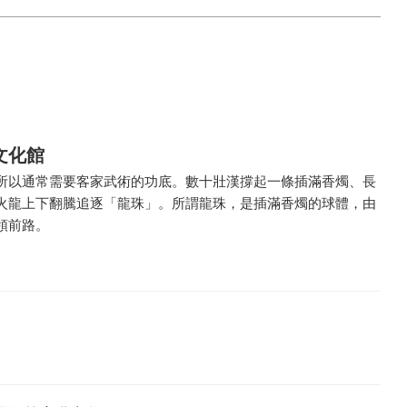
文化館
所以通常需要客家武術的功底。數十壯漢撐起一條插滿香燭、長
火龍上下翻騰追逐「龍珠」。所謂龍珠，是插滿香燭的球體，由
領前路。