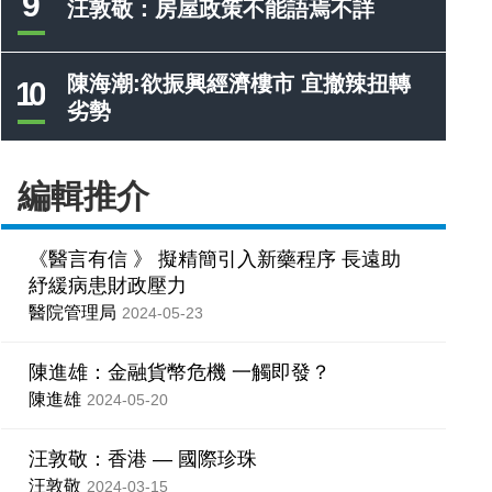
9
汪敦敬：房屋政策不能語焉不詳
陳海潮:欲振興經濟樓市 宜撤辣扭轉
10
劣勢
編輯推介
《醫言有信 》 擬精簡引入新藥程序 長遠助
紓緩病患財政壓力
醫院管理局
2024-05-23
陳進雄：金融貨幣危機 一觸即發？
陳進雄
2024-05-20
汪敦敬：香港 — 國際珍珠
汪敦敬
2024-03-15