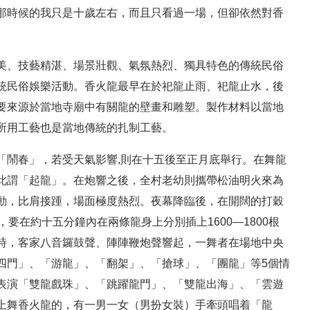
那時候的我只是十歲左右，而且只看過一場，但卻依然對香
美、技藝精湛、場景壯觀、氣氛熱烈、獨具特色的傳統民俗
統民俗娛樂活動。香火龍最早在於祀龍止雨、祀龍止水，後
要來源於當地寺廟中有關龍的壁畫和雕塑。製作材料以當地
所用工藝也是當地傳統的扎制工藝。
「鬧春」，若受天氣影響,則在十五後至正月底舉行。在舞龍
此謂「起龍」。在炮響之後，全村老幼則攜帶松油明火來為
動，比肩接踵，場面極度熱烈。夜幕降臨後，在開闊的打穀
要在約十五分鐘內在兩條龍身上分別插上1600—1800根
時，客家八音鑼鼓聲、陣陣鞭炮聲響起，一舞者在場地中央
四門」、「游龍」、「翻架」、「搶球」、「團龍」等5個情
表演「雙龍戲珠」、「跳躍龍門」、「雙龍出海」、「雲遊
上舞香火龍的，有一男一女（男扮女裝）手牽頭唱着「龍