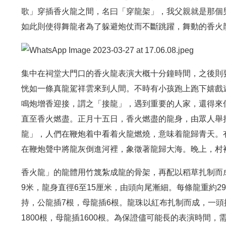
歌」穿插香火龍之間，名曰「穿龍架」，我父親就是那個
如此則使得舞龍者為了躲避炮仗而不斷跳躍，舞動的香火
集中在祠堂大門口的香火龍表演大概十分鐘時間，之後則
恍如一條真龍駕祥雲來到人間。不時有小孩跑上跑下嬉戲
鳴炮增香迎接，謂之「接龍」，遇到重要的人家，還得來
直至香火燃盡。正月十五日，香火燃盡的龍身，由眾人舉
龍」，人們在鞭炮着中看着火龍燃燒，意味着龍歸青天。
在鞭炮聲中將龍灰倒進河裡，象徵著龍歸大海。晚上，村
香火龍」的龍體用竹篾紮成龍的骨架，再配以稻草扎制而成
9米，龍身直徑6至15厘米，由頭向尾漸細。每條龍重約2
持，公龍插7根，母龍插6根。龍珠以紅布扎制而成，一頭
1800根，母龍插1600根。為保證儘可能長的表演時間，