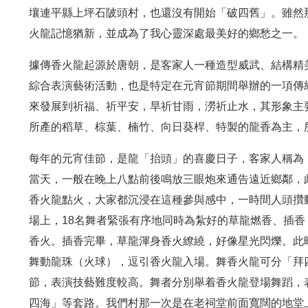
壤連平縣上坪石陂頭村，也還沒有開始「破四舊」。雖然
火龍記憶猶新，並成為了我心靈深處最美好的鄉愁之一。
據傳香火龍起源於唐朝，是客家人一種造型威武、結構精
綜合表演藝術活動，也是特定在元宵節期間舉辦的一項傳
來發展到祈福、祈平安，旱祈甘雨，澇祈止水，其形象主
所產的稻草、棕葉、楠竹、向日葵桿、特製的龍香為主，
每年的元宵佳節，是龍「抬頭」的喜慶日子，客家人稱為
當天，一般在晚上八點前後鳴放三眼炮來通告遠近鄉鄰，
香火龍點火，大家都沉浸在這種參與感中，一時間人頭攢
場上，18名舞者緊張有序地同時為紮好的草龍燃香、插香，
香火。插香完畢，草龍渾身香火繚繞，好像星光閃爍。此
舞動龍珠（火球），逗引香火龍入場。舞香火龍可分「拜
節，表演技藝難度較高。舞者分別舉着香火龍登場舞蹈，
四海」等套路。我們村那一次是在老祠堂前面寬闊的地堂