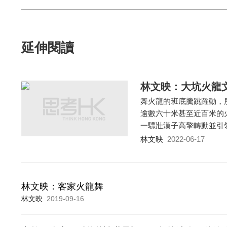
延伸閱讀
林文映：大坑火龍
舞火龍的班底騰跳躍動，
逾數六十米甚至近百米的
一驃壯漢子高擎轉動並引
林文映
2022-06-17
林文映：客家火龍舞
林文映
2019-09-16