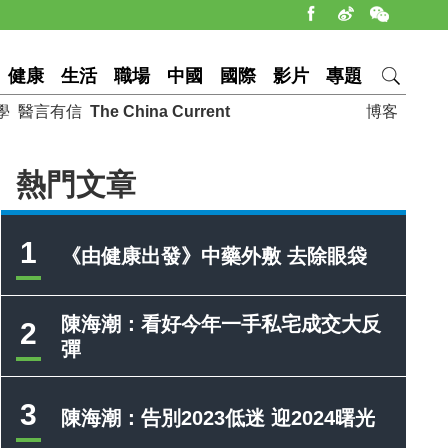
健康
生活
職場
中國
國際
影片
專題
學
醫言有信
The China Current
博客
熱門文章
1
《由健康出發》中藥外敷 去除眼袋
陳海潮：看好今年一手私宅成交大反
2
彈
3
陳海潮：告別2023低迷 迎2024曙光