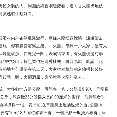
男扮女裝的人。周圍的鄉親則邊觀看，邊向香火龍扔炮仗，
龍就越發生動好看。
要沿村內外各條道路遊行。整條火龍煙霧繚繞，遠遠望去，
遊玩，似有騰雲駕霧之感。「火龍」每到一戶人家，便有人
個舞龍表演。在走完一圈，表演結束後，香火龍便游村場，
持到村後山，按照習俗把龍香扯去，將龍點燃，此謂「化
有的地方則還要在第二天，大家把稻草龍的灰燼掃起裝好，
裡殺豬一頭，大擺酒席，慰勞舞香火龍的眾人 。
。大多數地方是公龍、母龍各一條，公龍長9.9米，母龍長
9公斤，龍身肚部分段插入長約90厘米的撐桿，為舞龍者手
插舉撐桿一根。表演前,在草龍身上遍插點燃的香, 公龍插
需要有16至18人同時燃香插香，一個插點一般插六根香，呈