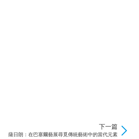
下一篇
薩日朗：在巴塞爾藝展尋覓傳統藝術中的當代元素