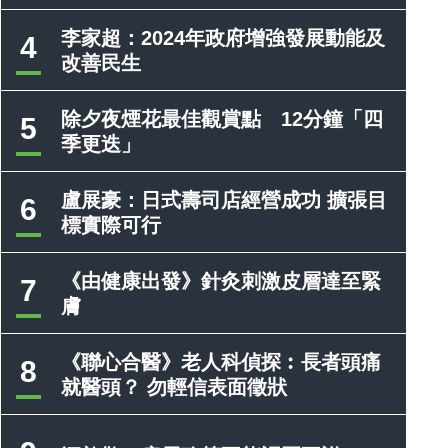
李家超：2024年政府增強發展動能及
4
改善民生
除夕夜煙花最佳觀賞點 12分鐘「四
5
季更迭」
盧展豪：日式壽司店經營成功 擴張目
6
標實際可行
《由健康出發》針灸刺激皮層達至緊
7
膚
《聯心合醫》老人科偵探︰長者頭痛
8
就醫頭？ 勿輕信表面徵狀