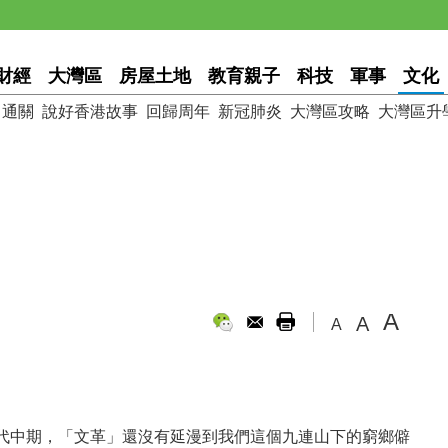
財經
大灣區
房屋土地
教育親子
科技
軍事
文化
通關
說好香港故事
回歸周年
新冠肺炎
大灣區攻略
大灣區升
A
A
A
代中期，「文革」還沒有延漫到我們這個九連山下的窮鄉僻