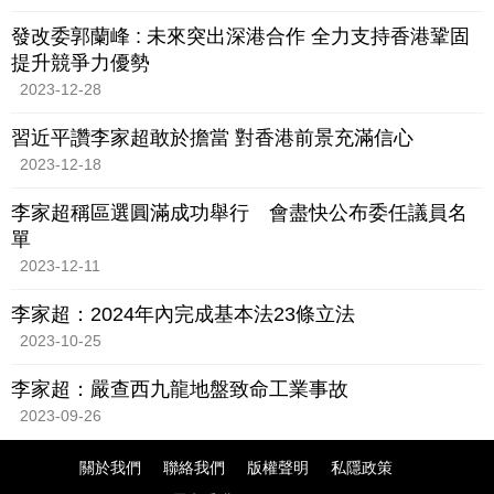
發改委郭蘭峰 : 未來突出深港合作 全力支持香港鞏固
提升競爭力優勢
2023-12-28
習近平讚李家超敢於擔當 對香港前景充滿信心
2023-12-18
李家超稱區選圓滿成功舉行 會盡快公布委任議員名
單
2023-12-11
李家超：2024年內完成基本法23條立法
2023-10-25
李家超：嚴查西九龍地盤致命工業事故
2023-09-26
關於我們
聯絡我們
版權聲明
私隱政策