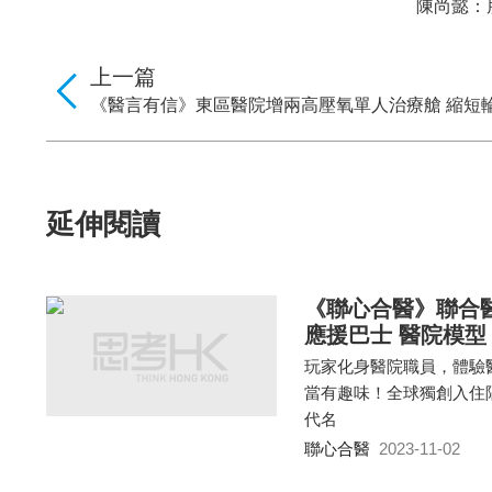
陳尚懿：
上一篇
《醫言有信》東區醫院增兩高壓氧單人治療艙 縮短
延伸閱讀
《聯心合醫》聯合醫
應援巴士 醫院模型
玩家化身醫院職員，體驗
當有趣味！全球獨創入住
代名
聯心合醫
2023-11-02