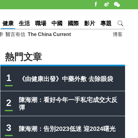
健康
生活
職場
中國
國際
影片
專題
學
醫言有信
The China Current
博客
熱門文章
1
《由健康出發》中藥外敷 去除眼袋
陳海潮：看好今年一手私宅成交大反
2
彈
3
陳海潮：告別2023低迷 迎2024曙光