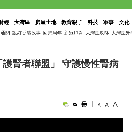
財經
大灣區
房屋土地
教育親子
科技
軍事
文化
通關
說好香港故事
回歸周年
新冠肺炎
大灣區攻略
大灣區升
護腎者聯盟」 守護慢性腎病
A
A
A