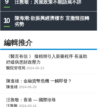
9
汪敦敬：房屋政策不能語焉不詳
陳海潮:欲振興經濟樓市 宜撤辣扭轉
10
劣勢
編輯推介
《醫言有信 》 擬精簡引入新藥程序 長遠助
紓緩病患財政壓力
醫院管理局
2024-05-23
陳進雄：金融貨幣危機 一觸即發？
陳進雄
2024-05-20
汪敦敬：香港 — 國際珍珠
汪敦敬
2024-03-15