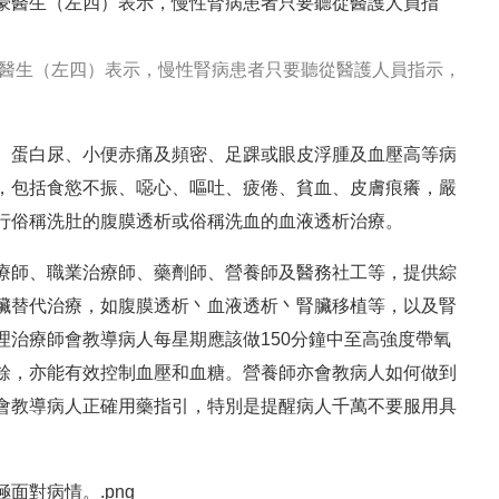
醫生（左四）表示，慢性腎病患者只要聽從醫護人員指示，
、蛋白尿、小便赤痛及頻密、足踝或眼皮浮腫及血壓高等病
，包括食慾不振、噁心、嘔吐、疲倦、貧血、皮膚痕癢，嚴
行俗稱洗肚的腹膜透析或俗稱洗血的血液透析治療。
療師、職業治療師、藥劑師、營養師及醫務社工等，提供綜
臟替代治療，如腹膜透析丶血液透析丶腎臟移植等，以及腎
治療師會教導病人每星期應該做150分鐘中至高強度帶氧
餘，亦能有效控制血壓和血糖。營養師亦會教病人如何做到
會教導病人正確用藥指引，特別是提醒病人千萬不要服用具