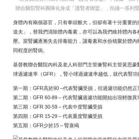
聯合醫院腎科團隊化身成「護腎者聯盟」，拍攝一系列腎
身體內有兩個器官，只有拳頭般大，但卻有著十分重要的
道夫」，替我們清除體內毒素，亦可以為我們維持體內各
壓。當腎臟逐漸失去排毒能力，讓毒素和水份積聚於體內
同程度的腎病。
基督教聯合醫院內科及老人科部門主管兼腎科主管黃思豪
球過濾速率（GFR），腎小球過濾速率越低，就代表腎
第一期：GFR高於90 –代表腎臟受損，但過濾功能仍然正
第二期：GFR 60-89 – 代表腎臟過濾功能開始出現輕微異
第三期：GFR 30-59 – 代表中度腎臟受損
第四期：GFR 15-29 – 代表重度腎臟受損
第五期：GFR少於15 – 腎衰竭