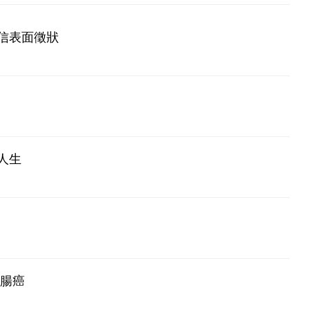
信表面徵狀
人生
大腸癌