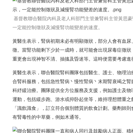
基督教聯合醫院內科及老人科部門主管兼腎科主管黃思豪
一定能控制徵狀及減慢腎功能變差的速度。
黃醫生表示，腎病初期未必有明顯徵狀，部分人會有血尿
徵。當腎功能剩下少於一成時，就可能會出現尿毒症徵狀
重更會出現神智不清、抽搐及昏迷等。這時便需要考慮進
黃醫生表示，聯合醫院腎科團隊包括醫生、護士、物理治
合腎科服務，包括急性腎病丶慢性腎病丶末期腎衰竭之腎
科紓緩治療。團隊提供全方位服務及支援，例如護士及物理
運動，包括緩步跑、游水或抑卧起坐等，維持理想體重之
「識飲識食」，訂立符合個別體質的飲食計劃。藥劑師則
有腎毒性的中草藥，例如木通等。