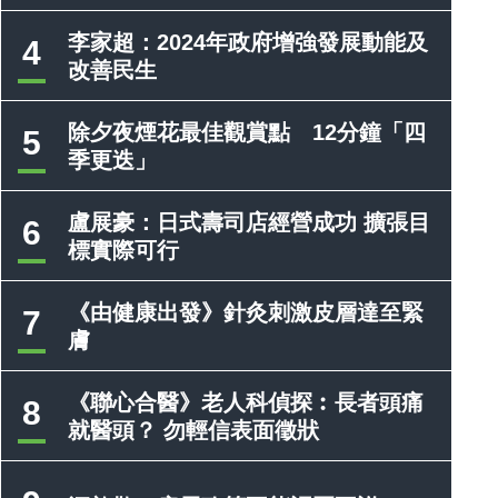
李家超：2024年政府增強發展動能及
4
改善民生
除夕夜煙花最佳觀賞點 12分鐘「四
5
季更迭」
盧展豪：日式壽司店經營成功 擴張目
6
標實際可行
《由健康出發》針灸刺激皮層達至緊
7
膚
《聯心合醫》老人科偵探︰長者頭痛
8
就醫頭？ 勿輕信表面徵狀