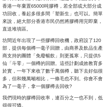
香港一年棄置65000吨膠樽，若全部或大部分成
功回收，養起多很多間「塑新生」也可以。簡單
來說，絕大部分香港市民仍然將膠樽用完即棄，
直送堆填區。
坊間近年出現了一些膠樽回收機，政府設了120
部，提供每個樽一毫子回贈，由商界及飲品生產
商支持的團體「免廢暢飲」則更孤寒，只提供5
仙「斗零」一個樽的回贈。這些計劃成效教育多
於實，一年下來收了數千萬個樽，聽下去好似很
多，但和幾萬噸相比，一條毛也不到。你會不會
為了一毫子，拿一個膠樽去回收?
我們現時的膠樽回收率，連百分之一也不到，低
得很可憐。