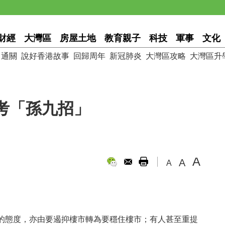
財經
大灣區
房屋土地
教育親子
科技
軍事
文化
通關
說好香港故事
回歸周年
新冠肺炎
大灣區攻略
大灣區升
考「孫九招」
A
A
A
的態度，亦由要遏抑樓市轉為要穩住樓市；有人甚至重提