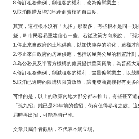
8.修訂租務條例，削租客的權利，改為偏幫業主；
9.取消限購及增加地產商賣樓的自由度。
其實，這裡根本沒有「九招」那麼多，有些根本是同一類
些，叫市民容易重建信心一些。若從政策方向來說，「孫
1.停止來自政府的土地供應，以加快庫存的消化，這樣才
2.停止來自政府的房屋供應，包括居屋與公屋的租置計
3.為公務員及半官方機構的僱員提供置業資助，為普羅大
4.修訂租務條例，削減租客的權利，盡量偏幫業主，以鼓
5.取消已過時的限購與限貸政策，讓開發商賣樓得有更多
可惜的是，以上的政策內地大部分都未推出，有些甚至還
「孫九招」雖已是20年前的舊招，仍有值得參考之處。
屆時再出招，可能為時已晚。
文章只屬作者觀點，不代表本網立場。