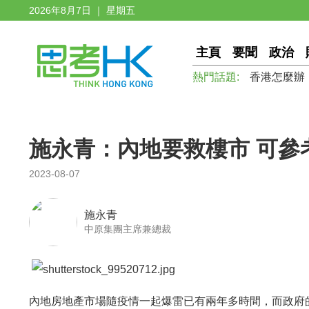
2026年8月7日 ｜ 星期五
主頁
要聞
政治
熱門話題:
香港怎麼辦
施永青：內地要救樓市 可參
2023-08-07
施永青
中原集團主席兼總裁
內地房地產市場隨疫情一起爆雷已有兩年多時間，而政府