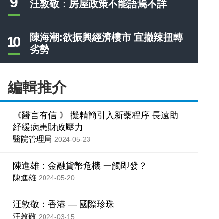
9
汪敦敬：房屋政策不能語焉不詳
陳海潮:欲振興經濟樓市 宜撤辣扭轉
10
劣勢
編輯推介
《醫言有信 》 擬精簡引入新藥程序 長遠助
紓緩病患財政壓力
醫院管理局
2024-05-23
陳進雄：金融貨幣危機 一觸即發？
陳進雄
2024-05-20
汪敦敬：香港 — 國際珍珠
汪敦敬
2024-03-15