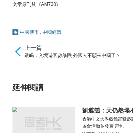
文章原刊於《AM730》
中國樓市
,
中國經濟
上一篇
銀鳴：入境遊客數暴跌 外國人不願來中國了？
延伸閱讀
劉遵義：天仍然塌
香港中文大學藍饒富暨藍凱
協會活動並發表演說。