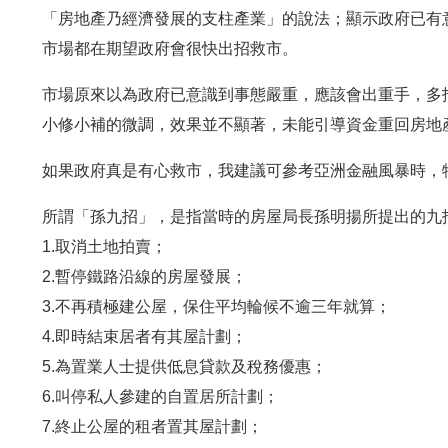
「房地產乃經濟發展的支柱產業」的說法；顯示政府已有
市場都在期望政府會很快出招救市。
市場原來以為政府已意識到事態嚴重，應該會出重手，多
小修小補的微調，效果並不顯著，未能引導資金重回房地
如果政府真是有心救市，我建議可參考亞洲金融風暴時，
所謂「孫九招」，是指當時的房屋局長孫明揚所提出的九
1.取消土地拍賣；
2.暫停鐵路沿線的房屋發展；
3.不再積極建公屋，保住平均輪候不逾三年就算；
4.即時結束居者有其屋計劃；
5.為置業人士提供低息貸款及稅務優惠；
6.叫停私人參建的自置居所計劃；
7.終止公屋的租者置其屋計劃；