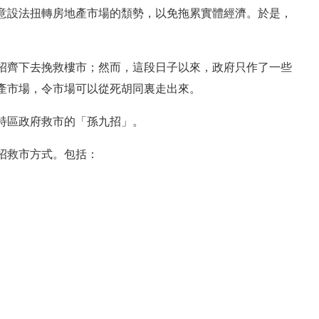
意設法扭轉房地產市場的頹勢，以免拖累實體經濟。於是，
招齊下去挽救樓市；然而，這段日子以來，政府只作了一些
產市場，令市場可以從死胡同裏走出來。
特區政府救市的「孫九招」。
招救市方式。包括：