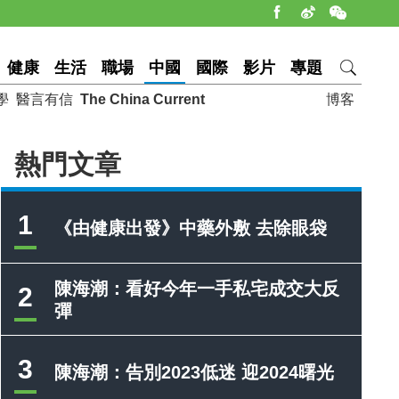
健康
生活
職場
中國
國際
影片
專題
學
醫言有信
The China Current
博客
熱門文章
1
《由健康出發》中藥外敷 去除眼袋
陳海潮：看好今年一手私宅成交大反
2
彈
3
陳海潮：告別2023低迷 迎2024曙光