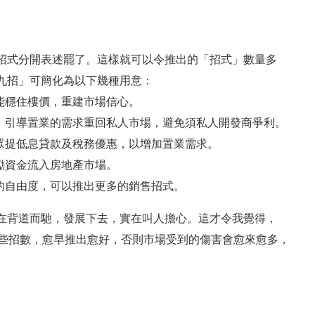
招式分開表述罷了。這樣就可以令推出的「招式」數量多
九招」可簡化為以下幾種用意：
能穩住樓價，重建市場信心。
劃，引導置業的需求重回私人市場，避免須私人開發商爭利。
眾提低息貸款及稅務優惠，以增加置業需求。
勵資金流入房地產市場。
的自由度，可以推出更多的銷售招式。
在背道而馳，發展下去，實在叫人擔心。這才令我覺得，
這些招數，愈早推出愈好，否則市場受到的傷害會愈來愈多，