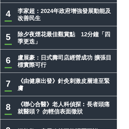
李家超：2024年政府增強發展動能及
4
改善民生
除夕夜煙花最佳觀賞點 12分鐘「四
5
季更迭」
盧展豪：日式壽司店經營成功 擴張目
6
標實際可行
《由健康出發》針灸刺激皮層達至緊
7
膚
《聯心合醫》老人科偵探︰長者頭痛
8
就醫頭？ 勿輕信表面徵狀