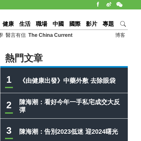
健康
生活
職場
中國
國際
影片
專題
學
醫言有信
The China Current
博客
熱門文章
1
《由健康出發》中藥外敷 去除眼袋
陳海潮：看好今年一手私宅成交大反
2
彈
3
陳海潮：告別2023低迷 迎2024曙光