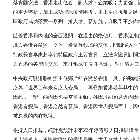
落實國安法，香港走出低谷，對人才丶企業吸引力更強，證
的重大轉折，加上成功擺脫疫情困擾，走上全面復常之路
區政府成功落實一系列「搶人才」新措施，亦吸引不少內
隨着香港和內地的全面通關，在過去的幾個月，香港迎來
地與香港在商貿、文旅、產業等領域的交流，開闢深入合
行政長官李家超率領特區政府主要官員，立法會議員訪問
與香港的各層面交流、來往形成了良性循環， 對香港人
中央政府駐港聯絡辦主任鄭雁雄在激發香港「興」的動能
之為「世界百年未有之大變局」，再疊加香港參與其中的
因此，「變」的內因也要空前主動，外因才能夠通過內因
香港有變局，香港必然有新局。香港因世界變局而上，因
被忽視的內在規律。
根據人口推算，統計處預計未來23年淨遷移人口持續增長，繼今年
萬人淨移入。不論對回流的香港居民、世界各地人才或訪