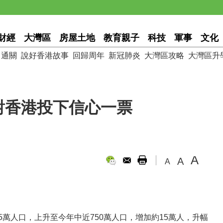
財經
大灣區
房屋土地
教育親子
科技
軍事
文化
通關
說好香港故事
回歸周年
新冠肺炎
大灣區攻略
大灣區升
對香港投下信心一票
A
A
A
萬人口，上升至今年中近750萬人口，增加約15萬人，升幅