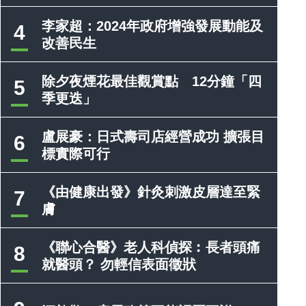
李家超：2024年政府增強發展動能及
4
改善民生
除夕夜煙花最佳觀賞點 12分鐘「四
5
季更迭」
盧展豪：日式壽司店經營成功 擴張目
6
標實際可行
《由健康出發》針灸刺激皮層達至緊
7
膚
《聯心合醫》老人科偵探︰長者頭痛
8
就醫頭？ 勿輕信表面徵狀