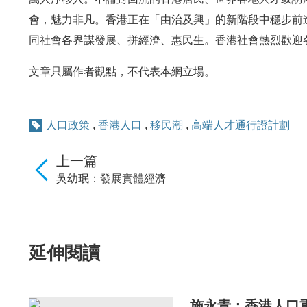
會，魅力非凡。香港正在「由治及興」的新階段中穩步前
同社會各界謀發展、拼經濟、惠民生。香港社會熱烈歡迎
文章只屬作者觀點，不代表本網立場。
人口政策
,
香港人口
,
移民潮
,
高端人才通行證計劃
上一篇
吳幼珉：發展實體經濟
延伸閱讀
施永青：香港人口重