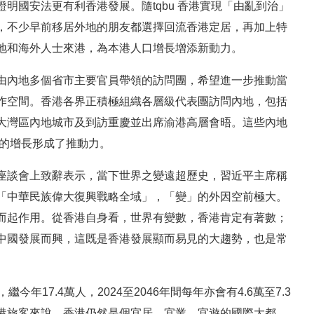
明國安法更有利香港發展。隨tqbu 香港實現「由亂到治」
，不少早前移居外地的朋友都選擇回流香港定居，再加上特
地和海外人士來港，為本港人口增長增添新動力。
由內地多個省市主要官員帶領的訪問團，希望進一步推動當
作空間。香港各界正積極組織各層級代表團訪問內地，包括
大灣區內地城市及到訪重慶並出席渝港高層會晤。這些內地
口的增長形成了推動力。
座談會上致辭表示，當下世界之變遠超歷史，習近平主席稱
「中華民族偉大復興戰略全域」，「變」的外因空前極大。
而起作用。從香港自身看，世界有變數，香港肯定有著數；
中國發展而興，這既是香港發展顯而易見的大趨勢，也是常
17.4萬人，2024至2046年間每年亦會有4.6萬至7.3
港旅客來說，香港仍然是個宜居、宜業、宜遊的國際大都