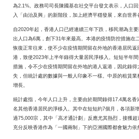
為2.1%。政務司司長陳國基在社交平台發文表示，人口回
入「由治及興」的新階段，加上經濟平穩發展，來自世界
自2020年起，香港人口已經連續三年下跌，移民潮為主要
出人口為6萬，創下31年來最高。本港的疫情防控措施在
恢復正常往來，使不少在疫情期間留在外地的香港居民返
港，致使2023年上半年錄得大量居民淨移入。短短半年
措施，令不少在疫情期間留在外地的港人返港，因此錄得
失，但統計處的數據與一般人印象不一樣。中原的租賃業務最
增長。
統計處指，今年人口上升，主要由於期間錄得17.4萬名香港
名其他香港居民的淨移入。其中在短短約7個月，各項新增或
過75,000宗，其中「高才通計劃」反應尤其熱烈，接獲超過
充分反映香港作為「一國兩制」下的亞洲國際都會魅力依