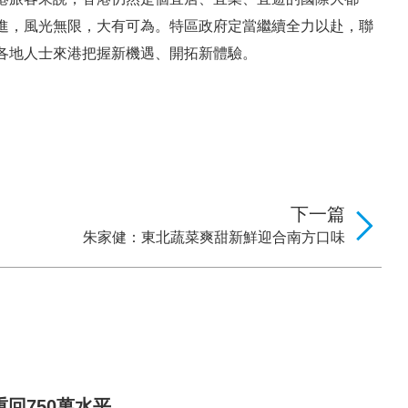
進，風光無限，大有可為。特區政府定當繼續全力以赴，聯
各地人士來港把握新機遇、開拓新體驗。
下一篇
朱家健：東北蔬菜爽甜新鮮迎合南方口味
回750萬水平