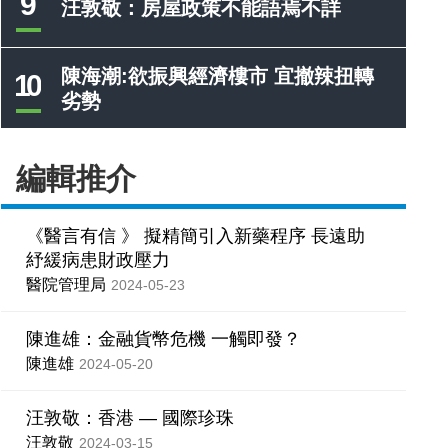
9
汪敦敬：房屋政策不能語焉不詳
陳海潮:欲振興經濟樓市 宜撤辣扭轉
10
劣勢
編輯推介
《醫言有信 》 擬精簡引入新藥程序 長遠助
紓緩病患財政壓力
醫院管理局
2024-05-23
陳進雄：金融貨幣危機 一觸即發？
陳進雄
2024-05-20
汪敦敬：香港 — 國際珍珠
汪敦敬
2024-03-15