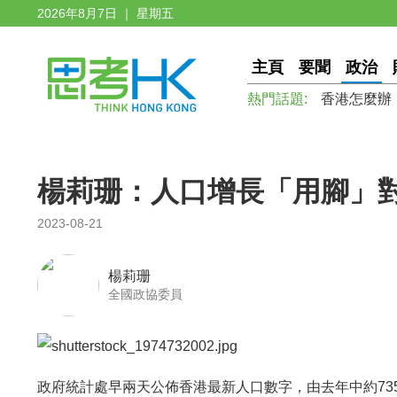
2026年8月7日 ｜ 星期五
主頁
要聞
政治
熱門話題:
香港怎麼辦
楊莉珊：人口增長「用腳」
2023-08-21
楊莉珊
全國政協委員
政府統計處早兩天公佈香港最新人口數字，由去年中約735