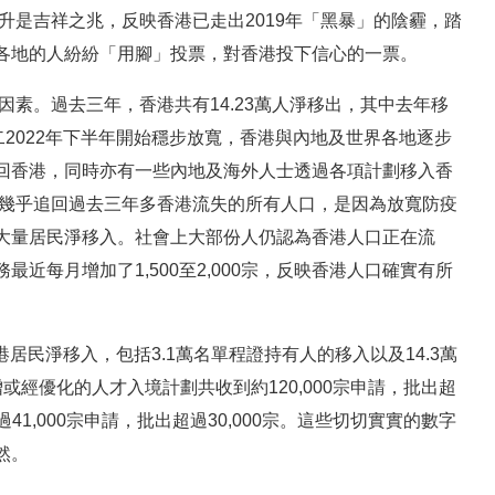
升是吉祥之兆，反映香港已走出2019年「黑暴」的陰霾，踏
各地的人紛紛「用腳」投票，對香港投下信心的一票。
因素。過去三年，香港共有14.23萬人淨移出，其中去年移
二2022年下半年開始穩步放寬，香港與內地及世界各地逐步
回香港，同時亦有一些內地及海外人士透過各項計劃移入香
間幾乎追回過去三年多香港流失的所有人口，是因為放寬防疫
大量居民淨移入。社會上大部份人仍認為香港人口正在流
近每月增加了1,500至2,000宗，反映香港人口確實有所
居民淨移入，包括3.1萬名單程證持有人的移入以及14.3萬
經優化的人才入境計劃共收到約120,000宗申請，批出超
41,000宗申請，批出超過30,000宗。這些切切實實的數字
然。