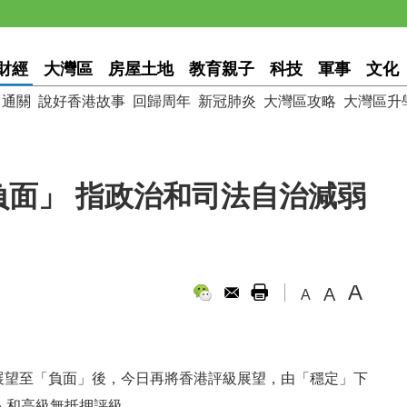
財經
大灣區
房屋土地
教育親子
科技
軍事
文化
通關
說好香港故事
回歸周年
新冠肺炎
大灣區攻略
大灣區升
面」 指政治和司法自治減弱
A
A
A
級展望至「負面」後，今日再將香港評級展望，由「穩定」下
人和高級無抵押評級。