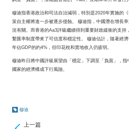
穆迪指香港政治和司法自治減弱，特別是2020年實施的
策自主權將進一步被逐步侵蝕。 穆迪指，中國潛在增長
況有關。而香港的Aa3評級繼續得到重要財政緩衝的支
繫匯率制度帶來了可信度和穩定性。 穆迪估計，隨著經濟復蘇
年佔GDP的約4%，但印花稅和賣地收入仍疲弱。
穆迪昨日將中國評級展望由「穩定」下調至「負面」，指
國家的經濟構成下行風險。
穆迪
上一篇