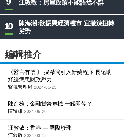
9
汪敦敬：房屋政策不能語焉不詳
陳海潮:欲振興經濟樓市 宜撤辣扭轉
10
劣勢
編輯推介
《醫言有信 》 擬精簡引入新藥程序 長遠助
紓緩病患財政壓力
醫院管理局
2024-05-23
陳進雄：金融貨幣危機 一觸即發？
陳進雄
2024-05-20
汪敦敬：香港 — 國際珍珠
汪敦敬
2024-03-15