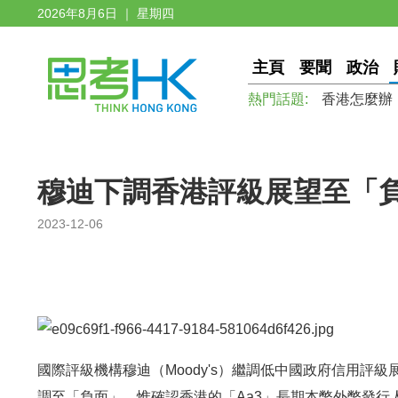
2026年8月6日 ｜ 星期四
主頁
要聞
政治
熱門話題:
香港怎麼辦
穆迪下調香港評級展望至「負
2023-12-06
國際評級機構穆迪（Moody's）繼調低中國政府信用評
調至「負面」，惟確認香港的「Aa3」長期本幣外幣發行