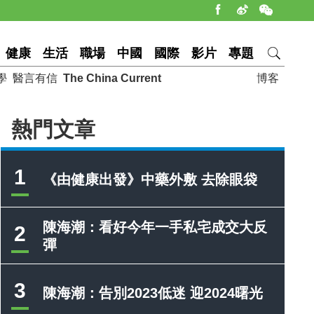
健康
生活
職場
中國
國際
影片
專題
學
醫言有信
The China Current
博客
熱門文章
1
《由健康出發》中藥外敷 去除眼袋
陳海潮：看好今年一手私宅成交大反
2
彈
3
陳海潮：告別2023低迷 迎2024曙光