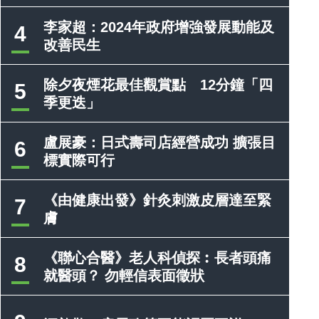
李家超：2024年政府增強發展動能及
4
改善民生
除夕夜煙花最佳觀賞點 12分鐘「四
5
季更迭」
盧展豪：日式壽司店經營成功 擴張目
6
標實際可行
《由健康出發》針灸刺激皮層達至緊
7
膚
《聯心合醫》老人科偵探︰長者頭痛
8
就醫頭？ 勿輕信表面徵狀