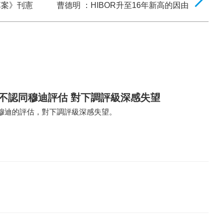
草案》刊憲
曹德明 ：HIBOR升至16年新高的因由
不認同穆迪評估 對下調評級深感失望
穆迪的評估，對下調評級深感失望。