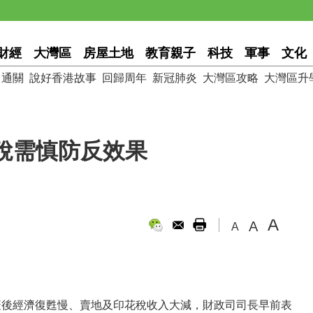
財經
大灣區
房屋土地
教育親子
科技
軍事
文化
通關
說好香港故事
回歸周年
新冠肺炎
大灣區攻略
大灣區升
稅需慎防反效果
A
A
A
於疫後經濟復甦慢、賣地及印花稅收入大減，財政司司長早前表