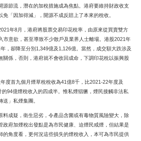
開源節流，潛在的加稅措施成為焦點。港府要維持財政收支
以免「因加得減」，開源不成反賠上了本來的稅收。
021年8月，港府將股票交易印花稅率，由原來從買賣雙方
資者入市意欲，甚至導致不少散戶及業界人士離場。港股2021年
，卻降至分別1,349億及1,126億。當然，成交額大跌涉及
無關係，否則，港府就不會收回成命，下調印花稅以振興股
政年度首九個月煙草稅稅收為41億8千，比2021-22年度及
先預計的94億煙稅收入的四成半。惟私煙猖獗，煙民接觸非法私
轉送」私煙集團。
原料成疑，衛生惡劣，令產品含菌或有毒物質風險變大，除
管政府加煙稅出發點是為市民健康、迫煙民戒煙，但結果是
師的角度看，更何況這些損失的煙稅收入，本可為市民提供