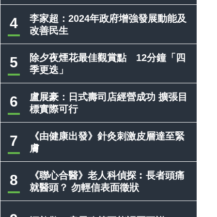
李家超：2024年政府增強發展動能及
4
改善民生
除夕夜煙花最佳觀賞點 12分鐘「四
5
季更迭」
盧展豪：日式壽司店經營成功 擴張目
6
標實際可行
《由健康出發》針灸刺激皮層達至緊
7
膚
《聯心合醫》老人科偵探︰長者頭痛
8
就醫頭？ 勿輕信表面徵狀