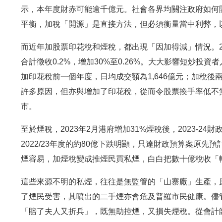
示，本年度財赤可能逾千億元。社會各界均關注政府如何
平衡，加稅「開源」是直接方法，但必須衡量當中利弊，
而近年加股票印花稅和煙稅，都出現「因加得減」情況。2
合計徵收0.2%，增加30%至0.26%。大大影響短炒投
加印花稅前一個年度，日均成交額為1,646億元；加稅後兩年
許多原因，但亦與增加了印花稅，從而令股票換手率低不
市。
至於煙稅，2023年2月港府增加31%煙稅後，2023-24財
2022/23年度的約80億下跌明顯，只達財政預算案原
煙容易，加煙稅變成推煙民買私煙，白白把數十億稅收「
這些來源不明的私煙，往往是無監管的「山寨廠」生產，
了煙民受害，其噴出的二手煙亦會危及普羅市民健康。儘
「賠了夫人又折兵」，既無助控煙，又損失煙稅。從會計