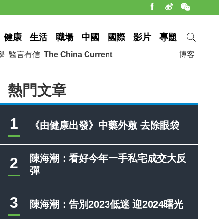
健康
生活
職場
中國
國際
影片
專題
學
醫言有信
The China Current
博客
熱門文章
1
《由健康出發》中藥外敷 去除眼袋
陳海潮：看好今年一手私宅成交大反
2
彈
3
陳海潮：告別2023低迷 迎2024曙光