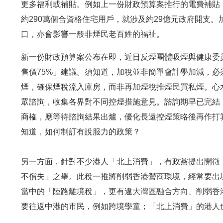
更多福利或補貼。例如上一份財政預算案推行的電費補貼，
約290萬個合資格住宅用戶，就涉及約29億元政府開支
口，亦會影響一般非煙民老百姓的福祉。
新一份財政預算案公布在即，近日反煙團體吸煙與健康委
售價75%」建議。須知道，加稅並非簡單會計學加減，
煙，確保煙稅流入庫房，而非再加煙稅推煙民買私煙。心
眾諮詢，收集各界對不同控煙措施意見。諮詢期早已完結
商榷，應等待諮詢結果出爐，優化長遠控煙策略後再作打
知道，如何制訂有說服力的政策？
另一方面，針對不少港人「北上消費」，有政黨提出開徵
不償失」之舉。此稅一推將削弱香港營商環境，經常要出
當中的「陸路離境稅」，更有違大灣區融合方向、削弱香
要往返中港的市民，例如跨境學童；「北上消費」的港人