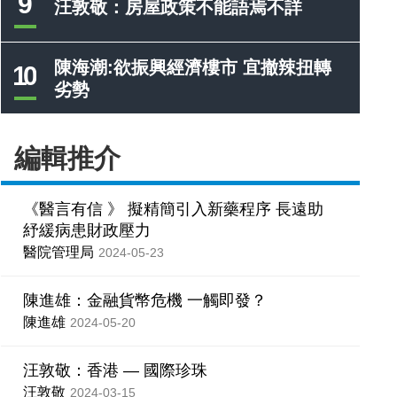
9
汪敦敬：房屋政策不能語焉不詳
陳海潮:欲振興經濟樓市 宜撤辣扭轉
10
劣勢
編輯推介
《醫言有信 》 擬精簡引入新藥程序 長遠助
紓緩病患財政壓力
醫院管理局
2024-05-23
陳進雄：金融貨幣危機 一觸即發？
陳進雄
2024-05-20
汪敦敬：香港 — 國際珍珠
汪敦敬
2024-03-15