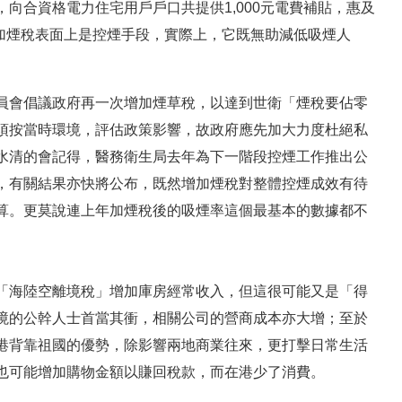
向合資格電力住宅用戶戶口共提供1,000元電費補貼，惠及
。加煙稅表面上是控煙手段，實際上，它既無助減低吸煙人
員會倡議政府再一次增加煙草稅，以達到世衛「煙稅要佔零
必須按當時環境，評估政策影響，故政府應先加大力度杜絕私
水清的會記得，醫務衛生局去年為下一階段控煙工作推出公
，有關結果亦快將公布，既然增加煙稅對整體控煙成效有待
算。更莫說連上年加煙稅後的吸煙率這個最基本的數據都不
「海陸空離境稅」增加庫房經常收入，但這很可能又是「得
境的公幹人士首當其衝，相關公司的營商成本亦大增；至於
港背靠祖國的優勢，除影響兩地商業往來，更打擊日常生活
也可能增加購物金額以賺回稅款，而在港少了消費。