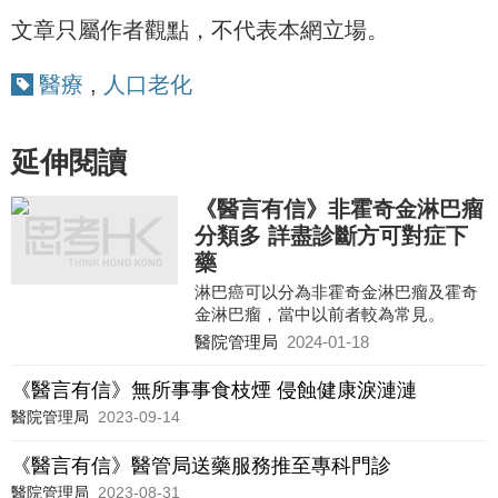
文章只屬作者觀點，不代表本網立場。
醫療
,
人口老化
延伸閱讀
《醫言有信》非霍奇金淋巴瘤
分類多 詳盡診斷方可對症下
藥
淋巴癌可以分為非霍奇金淋巴瘤及霍奇
金淋巴瘤，當中以前者較為常見。
醫院管理局
2024-01-18
《醫言有信》無所事事食枝煙 侵蝕健康淚漣漣
醫院管理局
2023-09-14
《醫言有信》醫管局送藥服務推至專科門診
醫院管理局
2023-08-31