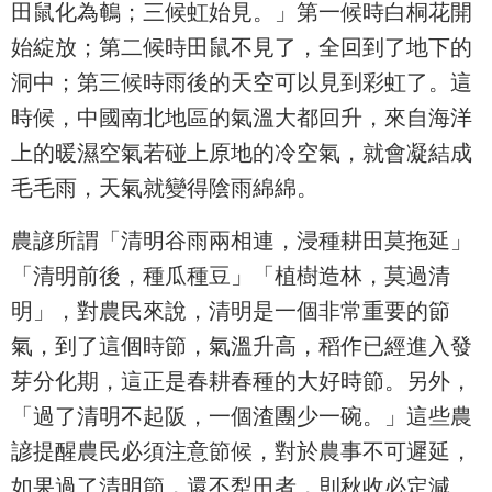
田鼠化為鵪；三候虹始見。」第一候時白桐花開
始綻放；第二候時田鼠不見了，全回到了地下的
洞中；第三候時雨後的天空可以見到彩虹了。這
時候，中國南北地區的氣溫大都回升，來自海洋
上的暖濕空氣若碰上原地的冷空氣，就會凝結成
毛毛雨，天氣就變得陰雨綿綿。
農諺所謂「清明谷雨兩相連，浸種耕田莫拖延」
「清明前後，種瓜種豆」「植樹造林，莫過清
明」，對農民來說，清明是一個非常重要的節
氣，到了這個時節，氣溫升高，稻作已經進入發
芽分化期，這正是春耕春種的大好時節。另外，
「過了清明不起阪，一個渣團少一碗。」這些農
諺提醒農民必須注意節候，對於農事不可遲延，
如果過了清明節，還不犁田者，則秋收必定減