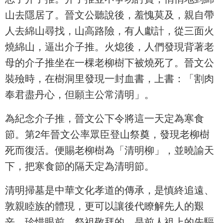
山去隱居了。晉文公聽說後，羞愧莫及，親自帶
人去綿山尋找，山高路險，有人獻計，從三面火
燒綿山，逼出介子推。火熄後，人們發現背著老
母的介子推坐在一棵老柳樹下被燒死了。晉文公
裝殮時，在樹洞里發現一封血書，上書：「割肉
奉君盡丹心，但願主公常清明」。
為紀念介子推，晉文公下令將這一天定為寒食
節。第2年晉文公率眾臣登山祭奠，發現老柳樹
死而復活。便賜老柳樹為「清明柳」，並曉諭天
下，把寒食節的隔天定為清明節。
清明掃墓是中華文化孝道的傳承，是慎終追遠、
敦親睦族的體現，更可以讓後代瞭解先人的艱
辛，珍惜眼前。祭祖敬拜的，是前人祖上的先驅