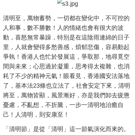
清明至，萬物蓄勢，一切都在變化中，不可控的
人和事，數不勝數！人的情緒也會有很大的波
動，喜怒無常暴躁，特別是在這陰雨連綿的日子
里，人就會變得多愁善感，煩郁悲傷，容易動起
爭執！香港人也忙於發展這，爭取那，地尋覓空
間與未來；心思過於凝重，思考得太複雜，也消
耗了不少的精神元氣！眼看見，香港國安法落地
了，基本法23條也立法了，社會安定下來，清明
將至，萬物皆顯，風景漸好，亦是我們卸去疲憊
憂慮，不亂想，不折騰，一步一清明地治癒自
己！人清明，則安康至！
「清明節」是從「清明」這一節氣演化而來的。