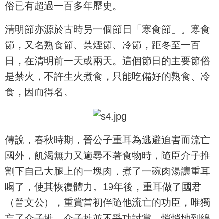
俗已有超過一百多年歷史。
清明節亦源於古時另一個節日「寒食節」。寒食
節，又名熟食節、禁煙節、冷節，距冬至一百
日，在清明前一天或兩天。這個節日的主要節俗
是禁火，不許生火煮食，只能吃備好的熟食、冷
食，因而得名。
傳說，春秋時期，晉公子重耳為逃避迫害而流亡
國外，飢渴無力又遍尋不著食物時，隨臣介子推
割下自己大腿上的一塊肉，煮了一碗肉湯讓重耳
喝了，使其恢復體力。19年後，重耳做了國君
（晉文公），重賞當初伴隨他流亡的功臣，唯獨
忘了介子推。介子推並不爭功討賞，悄悄地到綿