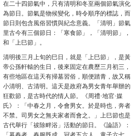
在二十四節氣中，只有清明和冬至兩個節氣演化
為節日。節氣是物候變化，時令順序的標誌，而
節日則包含風俗習慣與紀念意義。「清明」節氣
里古今有三個節日：「寒食節」，「清明節」，
和「上巳節」。
清明後三月上旬的巳日，就是「上巳節」，是黃
帝公孫軒轅的生日，後來固定在農歷三月初三，
有些地區在這天有掃墓習俗，順便踏青，故又稱
小清明、古清明。這天是政府為男女青年舉辦的
狂歡節，是古時代的情人節。《周禮·地官·媒
氏》：「中春之月，令會男女。於是時也，奔者
不禁。司男女之無夫家者而會之。」上巳節也是
古代舉行「祓除畔浴」活動的節日。《論語》：
「暮春者，春服既成，冠者五六人，童子六七