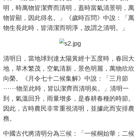
明，時萬物皆潔齊而清明，蓋時當氣清景明，萬
物皆顯，因此得名。」《歲時百問》中說：「萬
物生長此時，皆清潔而明淨，故謂之清明。」
清明日，當地球到達太陽黃經十五度時，春回大
地，草木繁茂，空氣清新，景色明麗，萬物欣欣
向榮。《月令七十二候集解》中說：「三月節
······物至此時，皆以潔齊而清明矣。」清明一
到，氣溫回升，雨量增多，是春耕春種的時節。
因此，古時農民非常重視清明，並據此而安排農
務。
中國古代將清明分為三候：「一候桐始華；二候