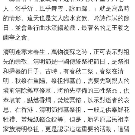
人，浴乎沂，風乎舞雩，詠而歸。」就是寫當時
的情形。這天也是文人臨水宴飲、吟詩作賦的節
日，並會舉行曲水流觴遊戲，最著名的是王羲之
蘭亭之會。
清明逢寒末春生，萬物復蘇之時，正可表示對祖
先的崇敬。清明節是中國傳統祭祀節日，是祭祖
和掃墓的日子。古時，有春秋二祭，春祭在清
明，秋祭在重陽。祭祖掃墓前，需要先到親人的
墳前清除雜草修墓，將預先準備的三牲祭品，供
奉墳前，點燃香燭，焚燒冥鏹，以示對逝者的哀
思。在香港，清明節掃墓祭祖，一般是供奉鮮花
牲禮、焚燒紙錢金錠等。但是，新界原居民祖堂
家族清明祭祖，更是認宗追遠重要的活動，這習