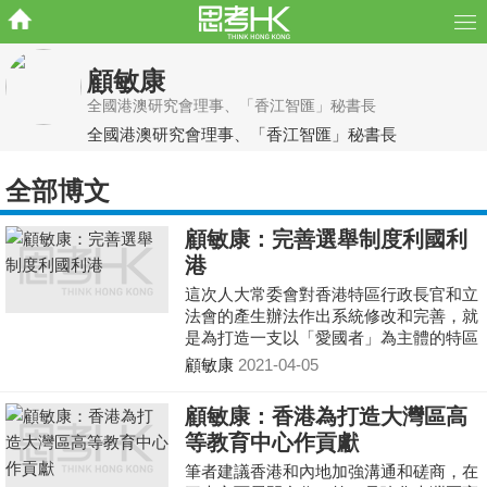
顧敏康
全國港澳研究會理事、「香江智匯」秘書長
全國港澳研究會理事、「香江智匯」秘書長
全部博文
顧敏康：完善選舉制度利國利
港
這次人大常委會對香港特區行政長官和立
法會的產生辦法作出系統修改和完善，就
是為打造一支以「愛國者」為主體的特區
管治隊伍奠定了基礎。
顧敏康
2021-04-05
顧敏康：香港為打造大灣區高
等教育中心作貢獻
筆者建議香港和內地加強溝通和磋商，在