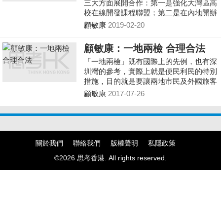
三大方面展開合作：第一是強化大灣區高
校在線開發課程聯盟；第二是在內地開辦
香港的大學分校；第三是香港高校應制定
顧敏康
2019-02-20
新政策、為教師去大灣區從事教學和科研
工作提供便利。
顧敏康：一地兩檢 合理合法
「一地兩檢」既有國際上的先例，也有深
圳灣的參考，實際上就是便民利民的特別
措施，目的就是要讓兩地市民及外國旅客
在使用高鐵時，均能享受快捷良好的服
顧敏康
2017-07-26
務。歐盟為了實施一體化，都可以撤銷邊
境，內地、香港兩地仍然保留邊境，充分
說明中央對香港高度自治的重視。
關於我們
聯絡我們
版權聲明
私隱政策
©2026 思考香港. All rights reserved.