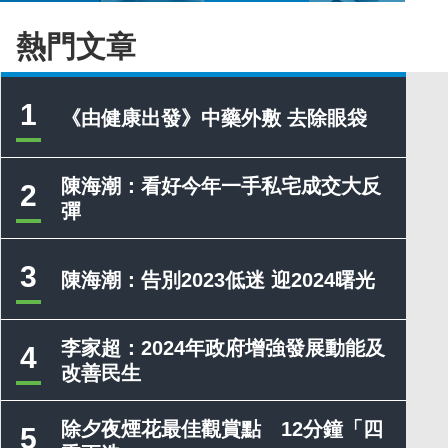
熱門文章
1
《由健康出發》中藥外敷 去除眼袋
陳海潮：看好今年一手私宅成交大反
2
彈
3
陳海潮：告別2023低迷 迎2024曙光
李家超：2024年政府增強發展動能及
4
改善民生
除夕夜煙花最佳觀賞點 12分鐘「四
5