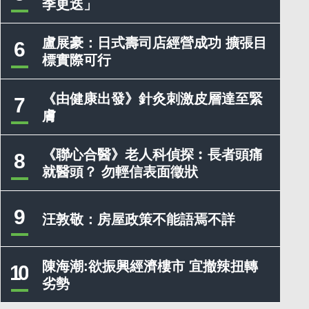
季更迭」
盧展豪：日式壽司店經營成功 擴張目
6
標實際可行
《由健康出發》針灸刺激皮層達至緊
7
膚
《聯心合醫》老人科偵探︰長者頭痛
8
就醫頭？ 勿輕信表面徵狀
9
汪敦敬：房屋政策不能語焉不詳
陳海潮:欲振興經濟樓市 宜撤辣扭轉
10
劣勢