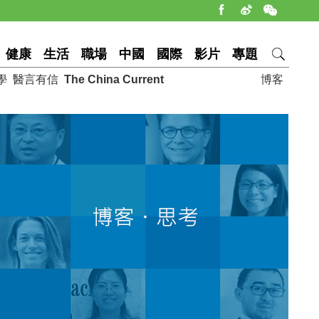
健康
生活
職場
中國
國際
影片
專題
學
醫言有信
The China Current
博客