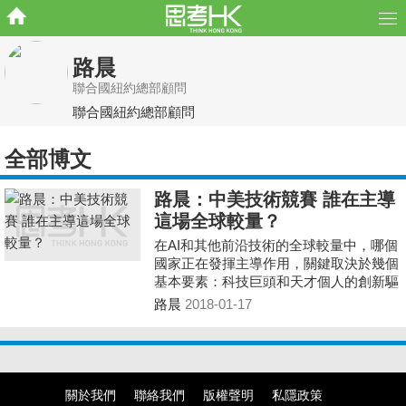
路晨
聯合國紐約總部顧問
聯合國紐約總部顧問
全部博文
路晨：中美技術競賽 誰在主導
這場全球較量？
在AI和其他前沿技術的全球較量中，哪個
國家正在發揮主導作用，關鍵取決於幾個
基本要素：科技巨頭和天才個人的創新驅
動力、風險投資、政府政策以及人口紅利
路晨
2018-01-17
方面的優勢與劣勢。
關於我們
聯絡我們
版權聲明
私隱政策