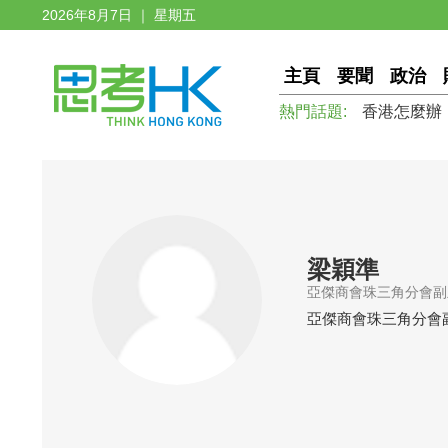
2026年8月7日 ｜ 星期五
主頁
要聞
政治
熱門話題:
香港怎麼辦
梁穎準
亞傑商會珠三角分會副
亞傑商會珠三角分會