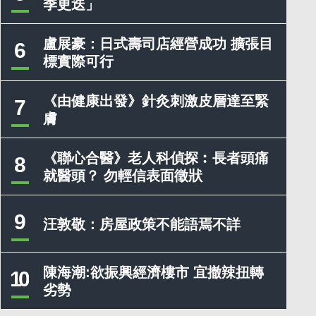
季更迭」
盧展豪：日式壽司店經營成功 擴張目
6
標實際可行
《由健康出發》針灸刺激皮層達至緊
7
膚
《聯心合醫》老人科偵探︰長者頭痛
8
就醫頭？ 勿輕信表面徵狀
9
汪敦敬：房屋政策不能語焉不詳
陳海潮:欲振興經濟樓市 宜撤辣扭轉
10
劣勢