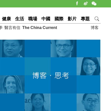
健康
生活
職場
中國
國際
影片
專題
學
醫言有信
The China Current
博客