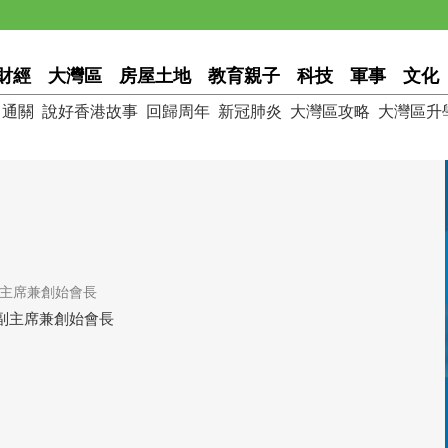
財經
大灣區
房屋土地
教育親子
科技
軍事
文化
通關
說好香港故事
回歸周年
新冠肺炎
大灣區攻略
大灣區升
主席兼創始會長
副主席兼創始會長