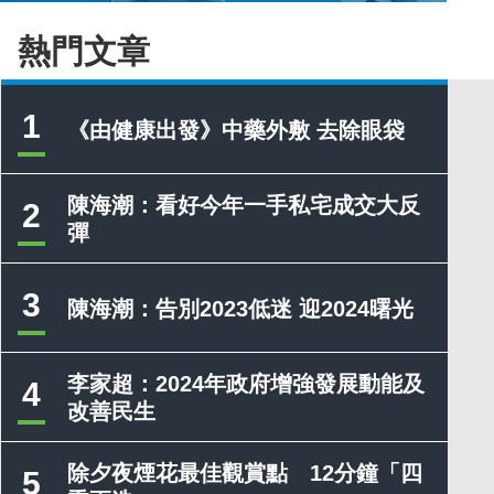
熱門文章
1
《由健康出發》中藥外敷 去除眼袋
陳海潮：看好今年一手私宅成交大反
2
彈
3
陳海潮：告別2023低迷 迎2024曙光
李家超：2024年政府增強發展動能及
4
改善民生
除夕夜煙花最佳觀賞點 12分鐘「四
5