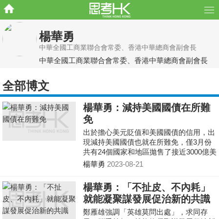
楊華勇
中華全國工商業聯合會常委、香港中華總商會副會長
中華全國工商業聯合會常委、香港中華總商會副會長
全部博文
楊華勇：減持美國國債在所難
免
出於擔心美元貶值和美國國債的信用，出
現減持美國國債也就在所難免，僅3月份
共有24個國家和地區拋售了接近3000億美
元美國國債。據統計已經有24個國家大規
楊華勇
2023-08-21
模拋售美債，沙特拋253億美元，印度拋
售210億美元，俄羅斯到3月已經拋售了其
楊華勇：「不扯皮、不內耗」
持有的96%美債，共計約1050億美元。
就能凝聚謀發展促治新的共識
鄭雁雄強調「英雄莫問出處」，求同存