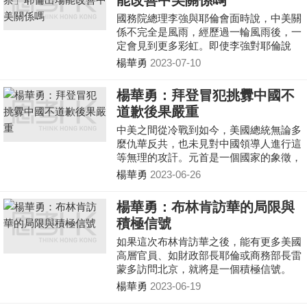
能改善中美關係嗎
蘭戰場賺得盆滿缽滿，良心何在？事實早
已撕下了美國「和平捍衛者」的假面具，
國務院總理李強與耶倫會面時說，中美關
暴露了其唯恐天下不亂的真面目。
係不完全是風雨，經歷過一輪風雨後，一
定會見到更多彩虹。即使李強對耶倫說
「風雨後見到更多彩虹」，近來更積極放
楊華勇
2023-07-10
出對歐美企業開放的訊號，但美國仍由對
華強硬派左右大局，令美國與盟友就算未
楊華勇：拜登冒犯挑釁中國不
至於全面對華脫鈎，惟仍戒備中國發展，
道歉後果嚴重
相信中美關係近期未必有大幅改善。
中美之間從冷戰到如今，美國總統無論多
麼仇華反共，也未見對中國領導人進行這
等無理的攻訐。元首是一個國家的象徵，
國與國之間要改善外交關係，應該尊重其
楊華勇
2023-06-26
他國家的元首，並且不應該使用貶低或攻
擊性的言語。拜登的言論，帶有強烈冒犯
楊華勇：布林肯訪華的局限與
和挑釁味道，是可忍孰不可忍，事件對中
積極信號
美關係「止跌回穩」是一次重大打擊。
如果這次布林肯訪華之後，能有更多美國
高層官員、如財政部長耶倫或商務部長雷
蒙多訪問北京，就將是一個積極信號。
楊華勇
2023-06-19