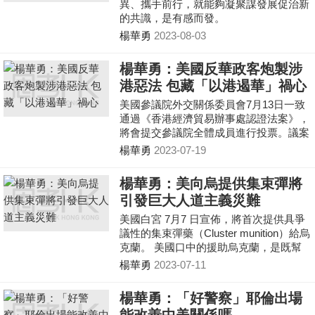
異、攜手前行，就能夠凝聚謀發展促治新
的共識，是有感而發。
楊華勇
2023-08-03
楊華勇：美國反華政客炮製涉
港惡法 包藏「以港遏華」禍心
美國參議院外交關係委員會7月13日一致
通過《香港經濟貿易辦事處認證法案》，
將會提交參議院全體成員進行投票。議案
一旦生效，三間香港駐美國經濟貿易辦事
楊華勇
2023-07-19
處恐怕須關閉。議案由共和黨參議員魯比
奧（Marco Rubio）及民主黨參議員默克
楊華勇：美向烏提供集束彈將
利（Jeff Merkley）共同提出。提出議案
引發巨大人道主義災難
的魯比奧和默克利瘋狂抹黑《港區國安
法》，妄稱自2020年香港正式實施《港區
美國白宮 7月7 日宣佈，將首次提供具爭
國安法》後，印證中國政府嚴重干預「一
議性的集束彈藥（Cluster munition）給烏
國兩制」，香港駐美經貿辦現在不單是北
克蘭。 美國口中的援助烏克蘭，是既幫
京的附屬物，更已淪為中國的政治工具
美軍消了舊庫存，又猛下新訂單，把白花
楊華勇
2023-07-11
花的銀子送到軍火商手中，讓他們賺得盆
滿缽滿。美方口口聲聲要維護和平，實際
楊華勇：「好警察」耶倫出場
上卻大發戰爭財。美國的軍工企業從烏克