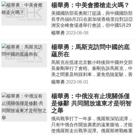
楊華勇：中美會擦槍走火嗎？
美國國防部長奧斯汀提議，與中國國防部
長李尚福6月2日在新加坡香格里拉對話亞
洲安全峰會場邊舉行會談，但中國5月29
日已正式拒絕。奧斯汀在香格里拉安全對
楊華勇
2023-06-08
話會議上致辭時說，美國在中國的「霸淩
或脅迫面前絕不會退縮」，而且將繼續在
楊華勇：馬斯克訪問中國的底
台灣海峽和南海定期航行與飛行，以強調
蘊所在
這些都是國際水域與空域。
馬斯克在抵達北京數小時後與中國外交部
長秦剛舉行了會晤。秦剛告訴馬斯克，中
美之間要及時踩刹車，避免危險駕駛，善
於踩油門，推進互利合作。
楊華勇
2023-06-01
楊華勇：中俄沒有止境關係僅
是修辭 共同開放遠東才是明智
之舉
俄烏戰爭打了一年多，俄羅斯深陷泥潭，
只有中俄合作開放廣袤的遠東腹地，才能
使俄羅斯走出戰爭泥潭。俄羅斯將戰略重