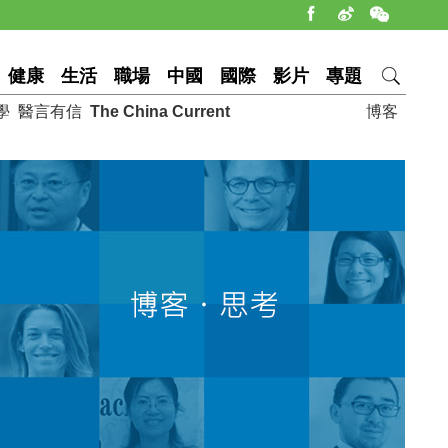
健康
生活
職場
中國
國際
影片
專題
學
醫言有信
The China Current
博客