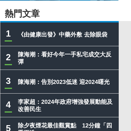
熱門文章
1
《由健康出發》中藥外敷 去除眼袋
陳海潮：看好今年一手私宅成交大反
2
彈
3
陳海潮：告別2023低迷 迎2024曙光
李家超：2024年政府增強發展動能及
4
改善民生
除夕夜煙花最佳觀賞點 12分鐘「四
5