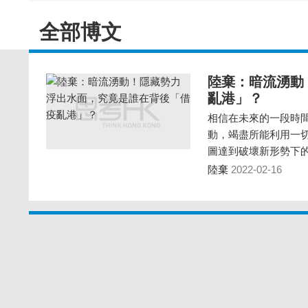
全部博文
陸棄：暗流湧動
亂港」？
相信在未來的一段時
動，竭盡所能利用一
圖達到破壞新形勢下
陸棄
2022-02-16