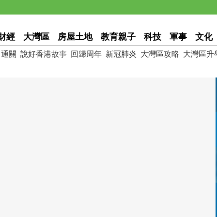
財經
大灣區
房屋土地
教育親子
科技
軍事
文化
通關
說好香港故事
回歸周年
新冠肺炎
大灣區攻略
大灣區升