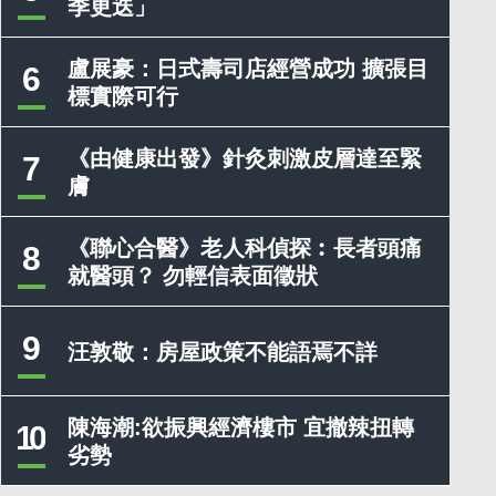
季更迭」
盧展豪：日式壽司店經營成功 擴張目
6
標實際可行
《由健康出發》針灸刺激皮層達至緊
7
膚
《聯心合醫》老人科偵探︰長者頭痛
8
就醫頭？ 勿輕信表面徵狀
9
汪敦敬：房屋政策不能語焉不詳
陳海潮:欲振興經濟樓市 宜撤辣扭轉
10
劣勢