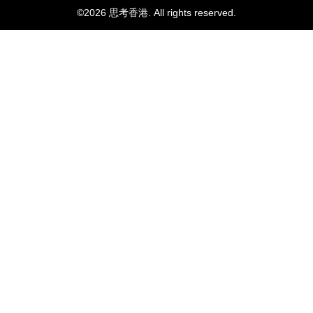
音，《紐約時報》甚至刊發社論質疑美政
©2026 思考香港. All rights reserved.
府的對華政策。美國政府對華「戰略競
爭」在範圍和深度上的加碼，也將伴隨着
來自美國國內更多的分歧和質疑，以及美
西方內部和國際社會更多的疑問。