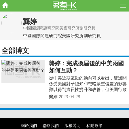
龔婷
中國國際問題研究院美國研究所副研究員
中國國際問題研究院美國研究所副研究員
全部博文
龔婷：完成換屆後的中美兩國
如何互動？
從中美近期互動的動向可以看出，雙邊關
係受美國對華認知和戰略嚴重偏差的影響
難以得到實質性提升和改善，但美國行政
部門和立法部門所主張的以「戰略競爭」
龔婷
2023-04-28
為主導的對華政策框架也難以得到美國國
內所有涉華利益攸關方的認同，行政部門
在實施過程中也面臨具體的阻力和挑戰。
與美國工商界類似，近期美國媒體、學界
和國際社會也出現不少反思對華政策的聲
關於我們
聯絡我們
版權聲明
私隱政策