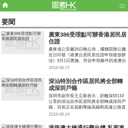
要聞
廣東386受理點可辦香港居民居
住證
廣東省公安廳26日晚公布，國務院辦公廳
近日印發《港澳台居民居住證申領發放辦
法》9月1日實施。符合申領條件的港澳台
同胞，可攜帶有效證件和相關材料，就近
2018-08-27
到廣東省內居住地所屬業務受理點申請辦
理，20個工作日即可領取證件。
深汕特別合作區居民將全部轉
成深圳戶籍
深圳市副市長王立新表示，距離深圳110
公里的深汕合作區居民將全部轉成深圳戶
籍，目前正在規劃專線高鐵和高速公路直
通該處。
2018-08-24
港珠澳大橋通行費出爐 私家車