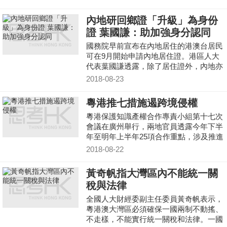
內地研回鄉證「升級」為身份
證 葉國謙：助加強身分認同
國務院早前宣布在內地居住的港澳台居民
可在9月開始申請內地居住證。港區人大
代表葉國謙透露，除了居住證外，內地亦
正研究將回鄉證「升級」為國內身份證，
2018-08-23
方便香港居民在内地生活。
粵港推七措施遏跨境侵權
粵港保護知識產權合作專責小組第十七次
會議在廣州舉行，兩地官員透露今年下半
年至明年上半年25項合作重點，涉及推進
商標品牌國際級建設、加強粵港知識產權
2018-08-22
跨境保護合作、推進粵港知識產權貿易合
作等7個方面。
黃奇帆指大灣區內不能統一關
稅與法律
全國人大財經委副主任委員黃奇帆表示，
粵港澳大灣區必須確保一國兩制不動搖、
不走樣，不能實行統一關稅和法律。一國