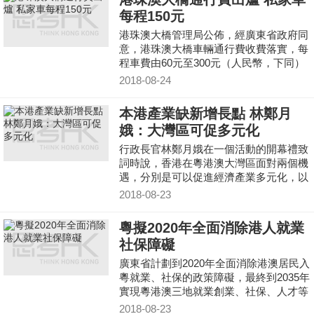
每程150元
港珠澳大橋管理局公佈，經廣東省政府同
意，港珠澳大橋車輛通行費收費落實，每
程車費由60元至300元（人民幣，下同）
不等。
2018-08-24
本港產業缺新增長點 林鄭月
娥：大灣區可促多元化
行政長官林鄭月娥在一個活動的開幕禮致
詞時說，香港在粵港澳大灣區面對兩個機
遇，分別是可以促進經濟產業多元化，以
及促進社會發展，強調港府會在推進粵港
2018-08-23
澳大灣區建設的框架下，便利香港優勢產
業落戶大灣區，及爭取更多措施便利港人
粵擬2020年全面消除港人就業
到內地工作及居住。
社保障礙
廣東省計劃到2020年全面消除港澳居民入
粵就業、社保的政策障礙，最終到2035年
實現粵港澳三地就業創業、社保、人才等
資源高度自由流動。
2018-08-23