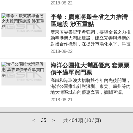
兩制背景下實行三稅區、三法律管轄區、
2018-08-22
三貨幣是粵港澳灣區最大的潛力、動力、
特色所在。
李希：廣東將舉全省之力推灣
區建設 涉五重點
廣東省委書記李希強調，要舉全省之力推
動粵港澳大灣區建設，建立完善與港澳的
對接合作機制，在提升市場化水平、科技
創新合作、擴大對外開放等五大重點領域
2018-08-22
實現新突破。
海洋公園推大灣區優惠 套票票
價平過單買門票
高鐵和港珠澳大橋將於今年內先後開通，
海洋公園推出針對深圳、東莞、廣州等內
地大灣區城市的優惠套票，擴闊客源。
2018-08-21
<
35
>
共 404 項 (10 / 頁)