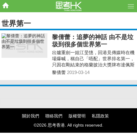
世界第一
黎倩蕾：追夢的神話 由不是垃
圾到很多個世界第一
出爐重劍一姐江旻憓，回港見傳媒時在機
場爆喊，稱自己「唔配」世界排名第一，
只因在剛結束的格蘭披治大獎牌布達佩斯
站「打得好差」……
黎倩蕾
2019-03-14
關於我們
聯絡我們
版權聲明
私隱政策
©2026 思考香港. All rights reserved.