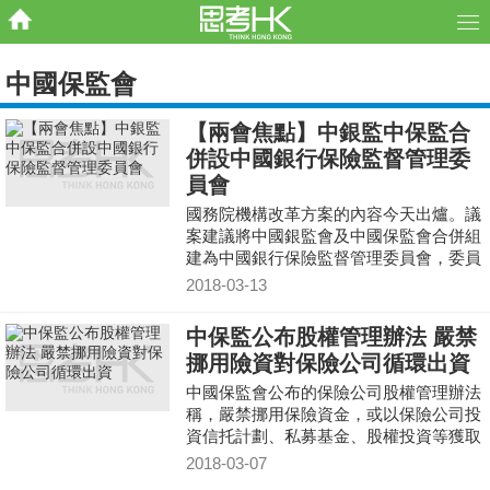
中國保監會
【兩會焦點】中銀監中保監合
併設中國銀行保險監督管理委
員會
國務院機構改革方案的內容今天出爐。議
案建議將中國銀監會及中國保監會合併組
建為中國銀行保險監督管理委員會，委員
會直屬國務院。新委員會職責是依照法律
2018-03-13
法規統一監督管理銀行業和保險業，維護
銀行業和保險業合法、穩健運行，防範和
中保監公布股權管理辦法 嚴禁
化解金融風險，保護金融消費者合法權
挪用險資對保險公司循環出資
益，維護金融穩定。
中國保監會公布的保險公司股權管理辦法
稱，嚴禁挪用保險資金，或以保險公司投
資信托計劃、私募基金、股權投資等獲取
的資金對保險公司進行循環出資。
2018-03-07