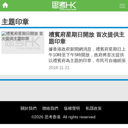
主題印章
禮賓府星期日開放 首次提供主
題印章
據香港政府新聞網消息，禮賓府星期日上
午10時至下午5時開放，政府將首次提供
以禮賓府為主題的印章，市民可自備紙張
在遊覽路線的指定地點蓋印，以作留念。
2018-11-21
關於我們
聯絡我們
版權聲明
私隱政策
©2026 思考香港. All rights reserved.