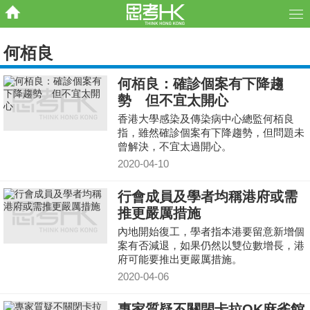
何栢良
何栢良：確診個案有下降趨
勢 但不宜太開心
香港大學感染及傳染病中心總監何栢良
指，雖然確診個案有下降趨勢，但問題未
曾解決，不宜太過開心。
2020-04-10
行會成員及學者均稱港府或需
推更嚴厲措施
內地開始復工，學者指本港要留意新增個
案有否減退，如果仍然以雙位數增長，港
府可能要推出更嚴厲措施。
2020-04-06
專家質疑不關閉卡拉OK麻雀館