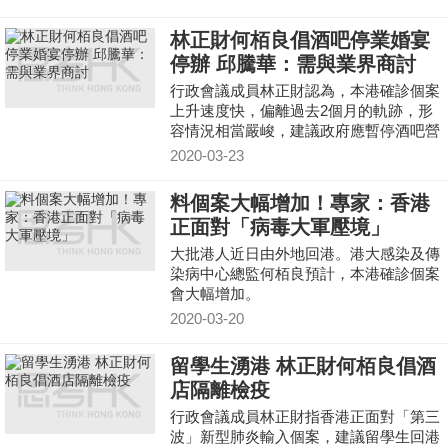
社交距離。
林正財何栢良倡酒吧停業婚宴
停辦 邱騰華：需與業界商討
行政會議成員林正財認為，本港確診個案
上升速度快，偏離過去2個月的軌跡，形
容情況相當嚴峻，建議政府應暫停酒吧營
業及婚宴舉行，港大傳染病中心總監何栢
2020-03-23
良亦贊成有關建議。
料個案大幅增加！專家：香港
正面對「病毒大軍壓境」
大批港人近日由外地回港。港大感染及傳
染病中心總監何栢良預計，本港確診個案
會大幅增加。
2020-03-20
留學生湧港 林正財何栢良倡酒
店隔離檢疫
行政會議成員林正財指香港正面對「第三
波」新型肺炎輸入個案，建議留學生回港