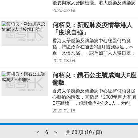
後要與家人分開檢疫。港大感染及傳染病
中心總監何栢良就指政府可租用酒店房間
2020-03-18
作防疫之用。
何栢良：新冠肺炎疫情靠港人
「疫境自強」
香港大學感染及傳染病中心總監何栢良
指，特區政府在過去2個月措施做足，不
過「又慢又漏」，認為如非人人帶口罩，
香港今次的疫情會比03年沙士時嚴重10
2020-03-04
倍。
何栢良：鑽石公主號成淘大E座
翻版
香港大學感染及傳染病中心總監何栢良擔
心郵輪的情況，直指是「2003年淘大花園
E座翻版」，預計會有4分之1人，大約
100人陸續確診。
2020-02-18
<
6
>
共 68 項 (10 / 頁)