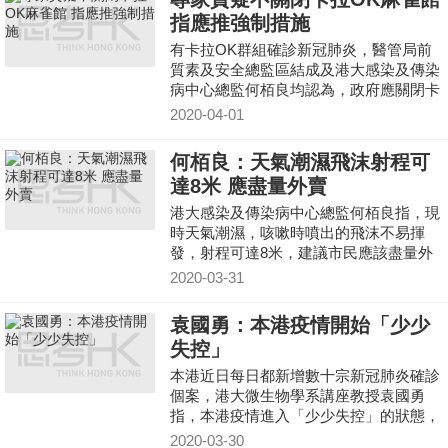
指應推強制措施
有卡拉OK群組確診新冠肺炎，醫管局前
質素及安全總監區結成及港大感染及傳染
病中心總監何栢良均認為，政府應關閉卡
拉OK及麻雀館，以減少傳播風險。
2020-04-01
何栢良：天氣潮濕飛沫射程可
達8米 應盡量外賣
港大感染及傳染病中心總監何栢良指，現
時天氣潮濕，咳嗽時噴出的飛沫不易揮
發，射程可達8米，建議市民應該盡量外
賣，避免堂食。
2020-03-31
袁國勇：本港疫情開始「少少
失控」
本港近日每日都新增數十宗新冠肺炎確診
個案，港大微生物學系講座教授袁國勇
指，本港疫情進入「少少失控」的狀態，
目前急需切斷社區傳播鏈，呼籲市民增加
2020-03-30