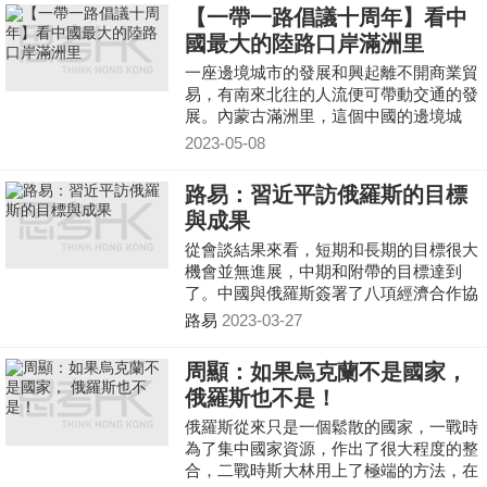
不平衡可望得到很大程度的糾正。俄羅斯
【一帶一路倡議十周年】看中
將如何應對，讓我們拭目以待。
國最大的陸路口岸滿洲里
一座邊境城市的發展和興起離不開商業貿
易，有南來北往的人流便可帶動交通的發
展。內蒙古滿洲里，這個中國的邊境城
市，亦在這個前題下發展起來，而且成為
2023-05-08
今日中國最大的邊境
路易：習近平訪俄羅斯的目標
與成果
從會談結果來看，短期和長期的目標很大
機會並無進展，中期和附帶的目標達到
了。中國與俄羅斯簽署了八項經濟合作協
議，並發布了新版聯合聲明。未來中國將
路易
2023-03-27
幫助俄羅斯實現2030發展計劃，同時支持
俄羅斯對北約威脅的關切
周顯：如果烏克蘭不是國家，
俄羅斯也不是！
俄羅斯從來只是一個鬆散的國家，一戰時
為了集中國家資源，作出了很大程度的整
合，二戰時斯大林用上了極端的方法，在