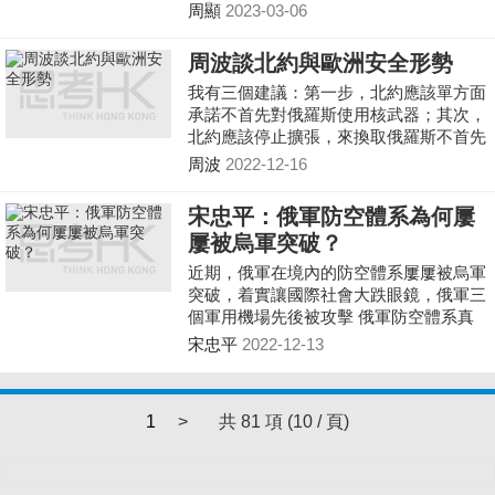
把國家總動員的同時，也令到國家作出了
周顯
2023-03-06
前所未有的整合程度。 然而，蘇聯本身
「加盟共和國」的制度，已有了先天的分
周波談北約與歐洲安全形勢
裂基因，在當時，只有靠著共產主義來作
我有三個建議：第一步，北約應該單方面
思想綑綁，但當它沒有了共產主義，便只
承諾不首先對俄羅斯使用核武器；其次，
有完蛋了。問題在於，今日的俄羅斯有甚
北約應該停止擴張，來換取俄羅斯不首先
麼可用來黏合全國呢？
使用核武器；第三步就是北約削減龐大的
周波
2022-12-16
常規武器數量，來換取俄羅斯削減其最大
的核武器的數量。這三個建議其實每一條
宋忠平：俄軍防空體系為何屢
做起來都不太容易，但我認為它是平衡
屢被烏軍突破？
的，對雙方的關切都有所關照。
近期，俄軍在境內的防空體系屢屢被烏軍
突破，着實讓國際社會大跌眼鏡，俄軍三
個軍用機場先後被攻擊 俄軍防空體系真
的只是傳說中的厲害嗎？
宋忠平
2022-12-13
1
>
共 81 項 (10 / 頁)