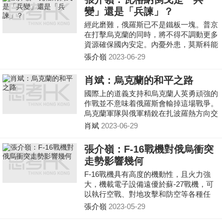
俄烏戰局大轉折，讓美國得以騰出手來對
變」還是「兵諫」？
付中國。
經此磨難，俄羅斯已不是鐵板一塊。普京
在打擊烏克蘭的同時，將不得不調動更多
資源確保國內安定。內憂外患，莫斯科能
應付過來嗎？
張介嶺
2023-06-29
肖斌：烏克蘭的和平之路
國際上的道義支持和烏克蘭人英勇頑強的
作戰並不意味着俄羅斯會輸掉這場戰爭。
烏克蘭軍隊與俄軍精銳在扎波羅熱方向交
戰就可以說明，俄羅斯軍事力量依然強大
肖斌
2023-06-29
張介嶺：F-16戰機對俄烏衝突
走勢影響幾何
F-16戰機具有高度的機動性，且火力強
大，機載電子設備遠優於蘇-27戰機，可
以執行空戰、對地攻擊和防空等各種任
務，據說一架F-16能敵六架蘇-27。隨着
張介嶺
2023-05-29
烏克蘭手中有了這款戰機，俄烏空中優勢