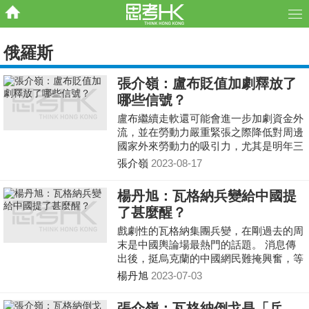
俄羅斯
張介嶺：盧布貶值加劇釋放了
哪些信號？
盧布繼續走軟還可能會進一步加劇資金外
流，並在勞動力嚴重緊張之際降低對周邊
國家外來勞動力的吸引力，尤其是明年三
月俄羅斯將舉行大選，雖然普京勝券在
張介嶺
2023-08-17
握，但盧布匯率畢竟是反應經濟狀況的風
向標，在大選季節貨幣大幅貶值、通脹飆
楊丹旭：瓦格納兵變給中國提
升事關民心向背，弄得老百姓怨聲載道得
了甚麼醒？
不償失。
戲劇性的瓦格納集團兵變，在剛過去的周
末是中國輿論場最熱門的話題。 消息傳
出後，挺烏克蘭的中國網民難掩興奮，等
着看俄羅斯「內訌」，還把瓦格納集團首
楊丹旭
2023-07-03
腦普里戈任比作俄版「安祿山」；挺俄派
則憂心忡忡，擔心俄羅斯陷入內戰，引發
張介嶺：瓦格納倒戈是「兵