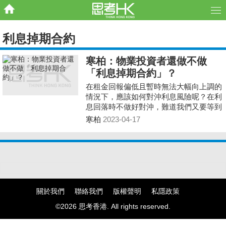
利息掉期合約
寒柏：物業投資者還做不做
「利息掉期合約」？
在租金回報偏低且暫時無法大幅向上調的
情況下，應該如何對沖利息風險呢？在利
息回落時不做好對沖，難道我們又要等到
港元拆息重上5厘後才再考慮購買IRS？
寒柏
2023-04-17
關於我們
聯絡我們
版權聲明
私隱政策
©2026 思考香港. All rights reserved.