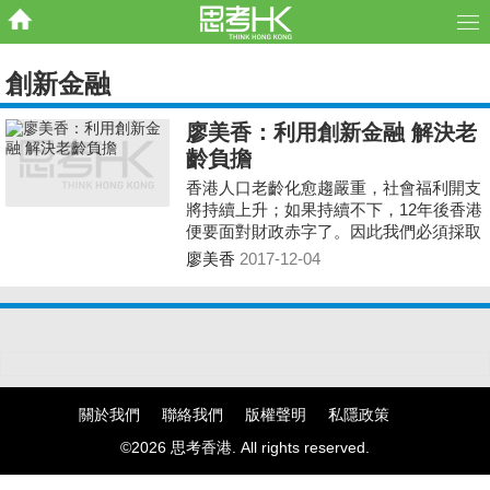
創新金融
廖美香：利用創新金融 解決老
齡負擔
香港人口老齡化愈趨嚴重，社會福利開支
將持續上升；如果持續不下，12年後香港
便要面對財政赤字了。因此我們必須採取
有效機制，既令長者服務得以改善，又可
廖美香
2017-12-04
讓政府有效控制財政。針對日益增加的財
政負擔，團結香港基金發表報告，建議以
「按效果付費」機制、實踐效益
（outcome）為本的投資。
關於我們
聯絡我們
版權聲明
私隱政策
©2026 思考香港. All rights reserved.