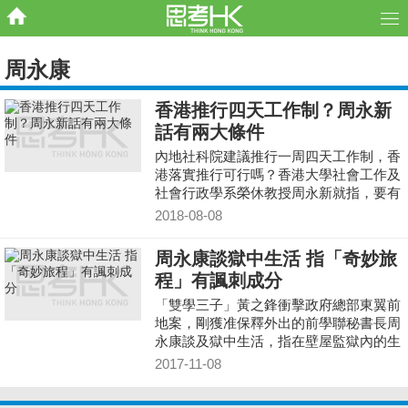
周永康
香港推行四天工作制？周永新
話有兩大條件
內地社科院建議推行一周四天工作制，香
港落實推行可行嗎？香港大學社會工作及
社會行政學系榮休教授周永新就指，要有
兩個先決條件！
2018-08-08
周永康談獄中生活 指「奇妙旅
程」有諷刺成分
「雙學三子」黃之鋒衝擊政府總部東翼前
地案，剛獲准保釋外出的前學聯秘書長周
永康談及獄中生活，指在壁屋監獄內的生
活與外面不同，故昨日回家後有很多事情
2017-11-08
都需要適應，又指早前的「奇妙旅程」論
有諷刺成分。