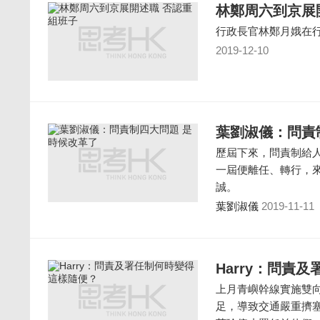
林鄭周六到京展
行政長官林鄭月娥在
2019-12-10
葉劉淑儀：問責
歷屆下來，問責制給
一屆便離任、轉行，
誠。
葉劉淑儀
2019-11-11
Harry：問責
上月青嶼幹線實施雙
足，導致交通嚴重擠