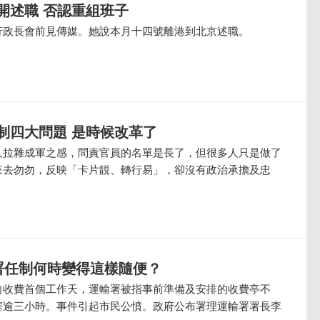
開述職 否認重組班子
行政長會前見傳媒。她說本月十四號離港到北京述職。
制四大問題 是時候改革了
人拉雜成軍之感，問責官員的名單是長了，但很多人只是做了
來去勿勿，反映「卡片靚、轉行易」，卻沒有政治承擔及忠
及署任制何時變得這樣隨便？
向收費首個工作天，運輸署被指事前準備及安排的收費亭不
塞逾三小時。事件引起市民公憤。政府公布署理運輸署署長李