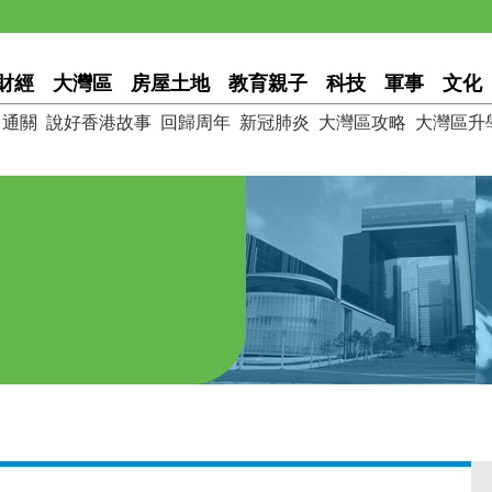
財經
大灣區
房屋土地
教育親子
科技
軍事
文化
通關
說好香港故事
回歸周年
新冠肺炎
大灣區攻略
大灣區升