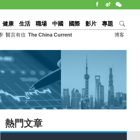
健康
生活
職場
中國
國際
影片
專題
學
醫言有信
The China Current
博客
熱門文章