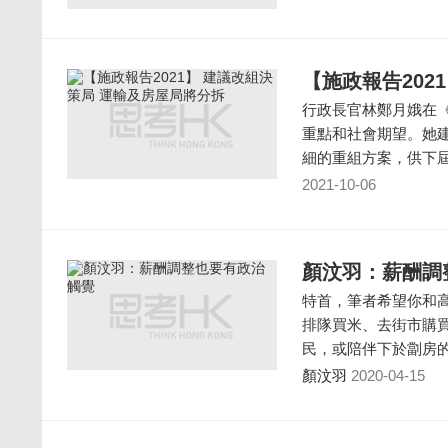
【施政報告202
行政長官林鄭月娥在
重點和社會期望。她
細的重組方案，供下
2021-10-06
顏汶羽：薪酬調
特首，筆者希望你和
排隊買米、去街市購
民，或陪伴下於劏房
顏汶羽
2020-04-15