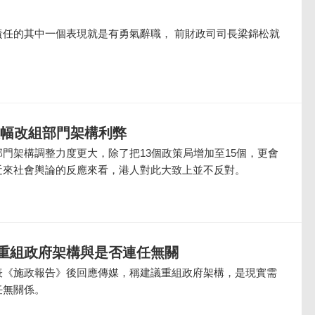
責任的其中一個表現就是有勇氣辭職， 前財政司司長梁錦松就
大幅改組部門架構利弊
門架構調整力度更大，除了把13個政策局增加至15個，更會
近來社會輿論的反應來看，港人對此大致上並不反對。
重組政府架構與是否連任無關
表《施政報告》後回應傳媒，稱建議重組政府架構，是現實需
任無關係。