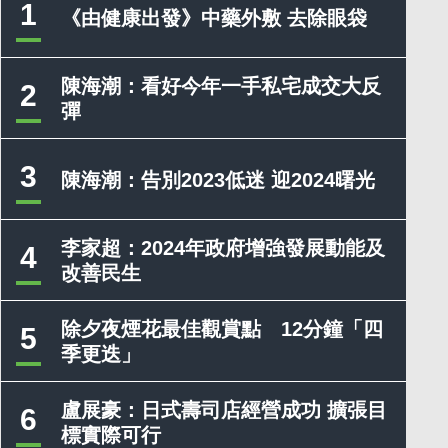
1
《由健康出發》中藥外敷 去除眼袋
陳海潮：看好今年一手私宅成交大反
2
彈
3
陳海潮：告別2023低迷 迎2024曙光
李家超：2024年政府增強發展動能及
4
改善民生
除夕夜煙花最佳觀賞點 12分鐘「四
5
季更迭」
盧展豪：日式壽司店經營成功 擴張目
6
標實際可行