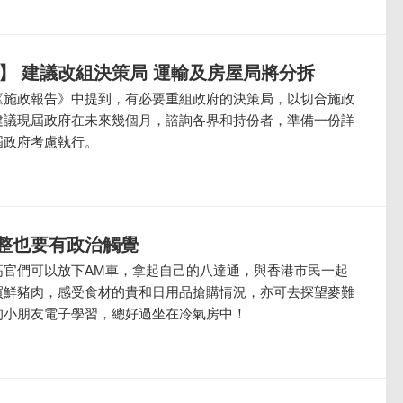
1】 建議改組決策局 運輸及房屋局將分拆
《施政報告》中提到，有必要重組政府的決策局，以切合施政
建議現屆政府在未來幾個月，諮詢各界和持份者，準備一份詳
屆政府考慮執行。
整也要有政治觸覺
高官們可以放下AM車，拿起自己的八達通，與香港市民一起
買鮮豬肉，感受食材的貴和日用品搶購情況，亦可去探望麥難
的小朋友電子學習，總好過坐在冷氣房中！