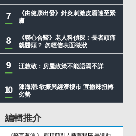
《由健康出發》針灸刺激皮層達至緊
7
膚
《聯心合醫》老人科偵探︰長者頭痛
8
就醫頭？ 勿輕信表面徵狀
9
汪敦敬：房屋政策不能語焉不詳
陳海潮:欲振興經濟樓市 宜撤辣扭轉
10
劣勢
編輯推介
《醫言有信 》 擬精簡引入新藥程序 長遠助