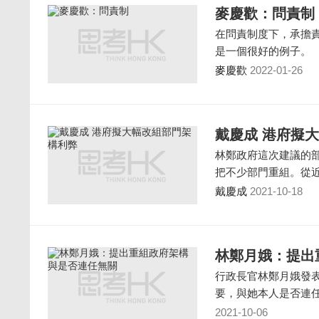
麥慶歡：問責制
在問責制度下，承擔
是一個很好的例子。
麥慶歡
2022-01-26
戴慶成 港府擬
林鄭政府這次建議的部
把不少部門重組。從
戴慶成
2021-10-18
林鄭月娥：提出
行政長官林鄭月娥發
要，與她本人是否連
2021-10-06