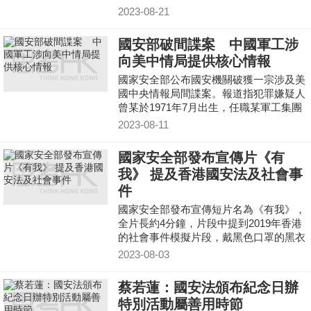
幹部，然後為CIA提供情報並收取間諜經
2023-08-21
費。
國安部破間諜案 中國軍工涉
向美中情局提供核心情報
國家安全部公布國安機關破獲一宗涉及美
國中央情報局間諜案。報道指犯罪嫌疑人
曾某於1971年7月出生，任職某軍工集團
工作人員，屬重要涉密人員。曾某被單位
2023-08-11
公派至意大利留學
國家安全部發布宣傳片《有
我》 提及香港國安法及社會事
件
國家安全部發布宣傳短片名為《有我》，
全片長約4分鐘，片段中提到2019年香港
的社會事件模擬片段，戴黑色口罩的黑衣
人揮動鐵鎚、有人手持汽油彈，又在馬路
2023-08-03
上拋雜物起火等，
蔡若蓮：國安法頒布紀念日辦
特別活動屬善用時節