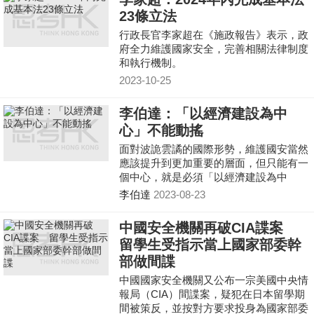
23條立法
行政長官李家超在《施政報告》表示，政
府全力維護國家安全，完善相關法律制度
和執行機制。
2023-10-25
李伯達：「以經濟建設為中
心」不能動搖
面對波詭雲譎的國際形勢，維護國安當然
應該提升到更加重要的層面，但只能有一
個中心，就是必須「以經濟建設為中
心」，否則不僅影響經濟發展，甚至也會
李伯達
2023-08-23
影響社會穩定。只有經濟搞好了，綜合國
力上升，民心舒暢，才能更好維護國家安
中國安全機關再破CIA諜案
全。
留學生受指示當上國家部委幹
部做間諜
中國國家安全機關又公布一宗美國中央情
報局（CIA）間諜案，疑犯在日本留學期
間被策反，並按對方要求投身為國家部委