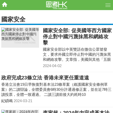
國家安全
國家安全部: 促美國等西方國家
停止對中國污蔑抹黑和網絡攻
擊
國家安全部以中英雙語在微信公眾號發
文，要求外國立即停止對中國的污蔑抹黑
和網絡攻擊。文章指，美國與其他「五眼
聯盟」國家，編湊散布各種「中國黑客威
2024-04-02
脅」的虛假信息，
政府完成23條立法 香港未來更任重道遠
香港立法會19日早恢復對基本法23條草案（維護國家安全條例草
案）的二讀辯論，全體委員會6時30分許通過修正案，並在近7時三
讀投票，全體一致通過。 二讀三讀前後大約耗時10
紀碩鳴
2024-03-21
李家超：2024年內完成基本法