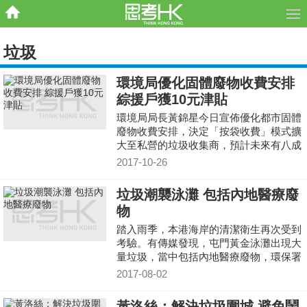
垃圾
環境局優化固體廢物收費安排
綜援戶獲10元津貼
環境局局長黃錦星今日宣佈優化都市固體
廢物收費安排，決定「按袋收費」模式擴
大至私營的垃圾收集商，預計未來有八成
固體廢物使用該收費模式。另外，綜援戶
2017-10-26
每月可享10元津貼。新方案將在年底提交
立法會，最快2019年推行。
垃圾潮襲泳灘 包括內地醫療廢
物
踏入雨季，本港海岸的清潔衛生再次受到
考驗。有傳媒發現，屯門黃金泳灘出現大
量垃圾，當中包括內地醫療廢物，環保署
初步推測垃圾是由深圳冲進后海灣一帶。
2017-08-02
黃洛絲：解決垃圾圍城 避免鬧