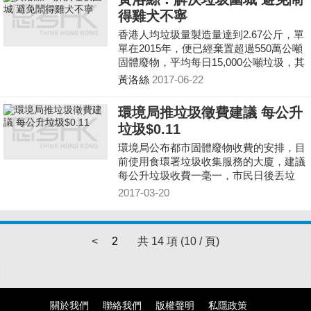
得雞犬不寧
香港人均垃圾量製造量達到2.67公斤，單
單在2015年，便已經棄置超過550萬公噸
固體廢物，平均每日15,000公噸垃圾，其
中只有百分之三十五經回收處理。為解決
黃洛絲
2017-06-22
垃圾圍城的問題，政府曾提出三堆一爐方
案，以焚化爐協助處理垃圾。政府也明白
環境局推垃圾徵費建議 每公升
鼓勵回收及推廣源頭減廢才是解決問題的
垃圾$0.11
真正出路。
環境局公布都市固體廢物收費的安排，目
前使用食環署垃圾收集服務的大廈，建議
每公升垃圾收費一毫一，市民日後丟垃
圾，就需要購買指定的垃圾袋，否則就有
2017-03-20
機會罰款1500元。
<
2
共 14 項 (10 / 頁)
關於我們
聯絡我們
版權聲明
私隱政策