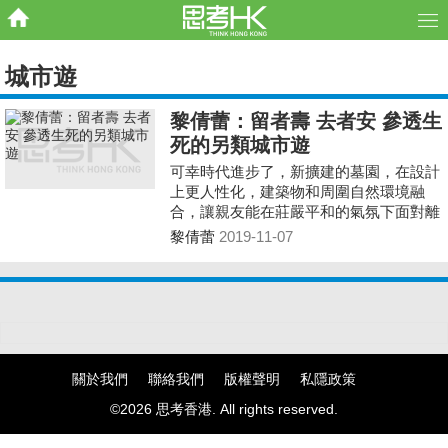
城市遊
黎倩蕾：留者壽 去者安 參透生
死的另類城市遊
可幸時代進步了，新擴建的墓園，在設計
上更人性化，建築物和周圍自然環境融
合，讓親友能在莊嚴平和的氣氛下面對離
別，功德無量。
黎倩蕾
2019-11-07
關於我們
聯絡我們
版權聲明
私隱政策
©2026 思考香港. All rights reserved.