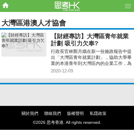
大灣區港澳人才協會
【財經專訪】大灣區青年就業
計劃 吸引力欠奉?
行政長官林鄭月娥在新一份施政報告中提
出「大灣區青年就業計劃」，協助大學畢
業的本港青年到大灣區內的企業工作，為
期18個月，名額2千個，月薪1.8萬元起，
2020-12-09
政府會進行補貼
關於我們
聯絡我們
版權聲明
私隱政策
©2026 思考香港. All rights reserved.