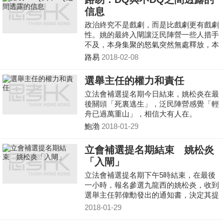
信息
政治終究不是戲劇，而是比戲劇更有戲劇
性。姚的最終入閘讓泛民陣營一些人措手
不及，本身集聚的怒氣突然無處釋放，本
來很多人想好的台詞也全部作廢了。大家
路易
2018-02-08
紛紛開始揣測北京葫蘆裡賣的是什麼藥，
是否另有所圖。
選舉主任的權力和責任
立法會補選提名期今日結束，姚松炎在最
後關頭「死裏逃生」，泛民陣營感覺「輕
舟已過萬重山」，相信大有人在。
鮑渤
2018-01-29
立會補選提名期結束 姚松炎
「入閘」
立法會補選提名期下午5時結束，在最後
一小時，報名參選九龍西的姚松炎，收到
選舉主任郭偉勳發出的通知書，決定其提
名為有效。
2018-01-29