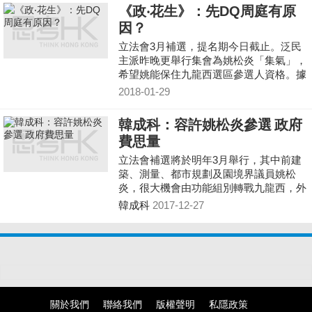
《政‧花生》：先DQ周庭有原
因？
立法會3月補選，提名期今日截止。泛民
主派昨晚更舉行集會為姚松炎「集氣」，
希望姚能保住九龍西選區參選人資格。據
悉建制派內部對姚松炎能否參選亦經歷一
2018-01-29
場角力。
韓成科：容許姚松炎參選 政府
費思量
立法會補選將於明年3月舉行，其中前建
築、測量、都市規劃及園境界議員姚松
炎，很大機會由功能組別轉戰九龍西，外
界普遍預料他能順利在泛民初選中出線。
韓成科
2017-12-27
但有報道卻指出，在宣誓風波中被取消資
格的姚松炎頗大可能會在正式報名參加補
選時，再次被取消參選資格，原因是他在
宣誓風波中所為，表明他沒有或拒絕擁護
基本法，因而不具備再參選的資格。
關於我們
聯絡我們
版權聲明
私隱政策