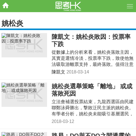
姚松炎
陳凱文：姚松炎敗因：投票率
下跌
從數據上的分析來看，姚松炎落敗主因，
其實是選情冷淡，投票率下跌，致使他無
法吸取游離票支持，最終落敗。值得注意
的是，劉小麗的議席DQ案尚在上訴階
陳凱文
2018-03-14
段，假如她上訴失敗的話，九龍西便可能
需要再次舉行補選。泛民在今次補選落
姚松炎選舉策略「離地」 或成
敗，會否刺激該區本來支持泛民的游離
落敗死因
票，再次湧出來投票呢？
立法會補選投票結束，九龍西選區由民建
聯鄭泳舜勝出，撃敗泛民主派的姚松炎。
有學者分析，姚松炎未能吸引基層選民，
加上他是空降參選，導致流失選票。
2018-03-12
路易：DQ與不DQ之間透露的