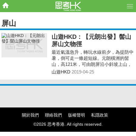
屏山
山遊HKD：【元朗出發】髻山
屏山文物徑
最近氣溫急升，轉玩水線前夕，為提防中
暑，倒可走一條超短線。元朗橫洲的髻
山，高121米，可由朗屏沿小斜坡上山，
難度不高，如自駕則更方便。
山遊HKD
2019-04-25
關於我們
聯絡我們
版權聲明
私隱政策
©2026 思考香港. All rights reserved.