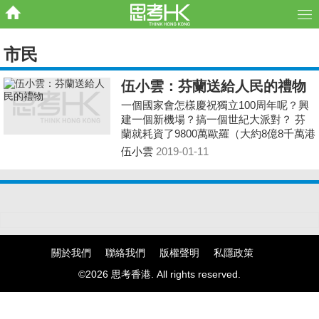
市民
伍小雲：芬蘭送給人民的禮物
一個國家會怎樣慶祝獨立100周年呢？興
建一個新機場？搞一個世紀大派對？ 芬
蘭就耗資了9800萬歐羅（大約8億8千萬港
元），建造一個中央圖書館送給市民。
伍小雲
2019-01-11
關於我們
聯絡我們
版權聲明
私隱政策
©2026 思考香港. All rights reserved.