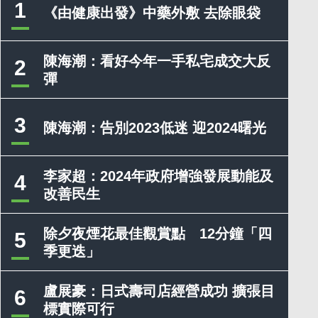
1
《由健康出發》中藥外敷 去除眼袋
陳海潮：看好今年一手私宅成交大反
2
彈
3
陳海潮：告別2023低迷 迎2024曙光
李家超：2024年政府增強發展動能及
4
改善民生
除夕夜煙花最佳觀賞點 12分鐘「四
5
季更迭」
盧展豪：日式壽司店經營成功 擴張目
6
標實際可行