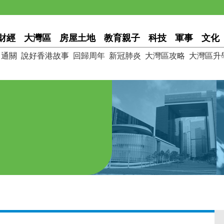
財經
大灣區
房屋土地
教育親子
科技
軍事
文化
通關
說好香港故事
回歸周年
新冠肺炎
大灣區攻略
大灣區升