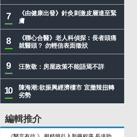
《由健康出發》針灸刺激皮層達至緊
7
膚
《聯心合醫》老人科偵探︰長者頭痛
8
就醫頭？ 勿輕信表面徵狀
9
汪敦敬：房屋政策不能語焉不詳
陳海潮:欲振興經濟樓市 宜撤辣扭轉
10
劣勢
編輯推介
《醫言有信 》 擬精簡引入新藥程序 長遠助