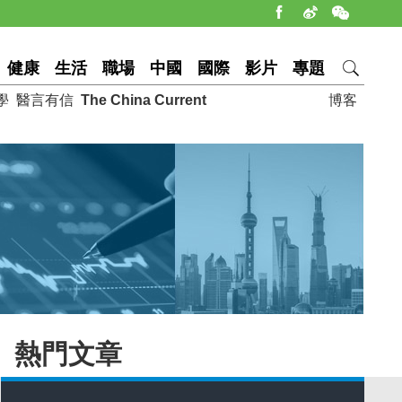
健康
生活
職場
中國
國際
影片
專題
學
醫言有信
The China Current
博客
熱門文章