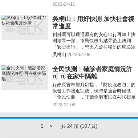
結果才能上學。
2022-04-11
吳桐山：用好快測 加快社會復
常進度
創科局可以通過原有的安心出行再加上快
測結果一類，市民快檢出結果後上傳到
「安心出行」，想出入公共場所的就必須
憑藉快測結果，這樣就可以「推動」一些
吳桐山
2022-04-08
市民的自發性，也為後面的開放降低一些
風險。
全民快測︱確診者家庭情況許
可 可在家中隔離
行政長官林鄭月娥指，「防疫服務包」的
派發工作接近完成，現時是適合時候做
「全民快測」，呼籲全港市民在4月8日至
10日每日自願進行快速抗原測試，希望有
2022-04-06
助了解香港感染情況。她說宣布此計劃
後，社會反應正面，有專家認為這能有效
截斷社區傳播鏈。
1
>
共 24 項 (10 / 頁)