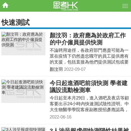
快速測試
顏汶羽：政府應為於政府工作
的中介僱員提供快測
不論聘用途徑，各政府部門應盡可能為一
眾在疫情下仍然盡忠職守的員工提供應有
的支援，包括直接為他們提供測試包或要
求中介、外判公司為他們提供測試包，支
顏汶羽
2022-09-07
援他們共同對抗疫情。
今日起進酒吧前須快測 學者建
議設流動檢測車
今日起至本月29日，進入酒吧及夜店等顧
客要出示24小時內快速測試陰性證明。中
大生物醫學學院客座副教授招彥燾認爲，
有關措施是好方向，並建議在傳播風險較
2022-06-16
高的地方，例如安老院舍考慮採用類似安
排，減低爆發群組感染的風險。
3人涉呈報虛假快測陽性結果被