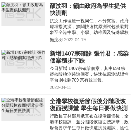
綢繆，不應再後知後覺。難道真的要港人
顏汶羽：籲由政府為學生提供
一直過着「世外桃源」般生活嗎？
快測劑
抗疫工作理應一視同仁，不分貧富。政府
應增撥資源，擴闊快速抗原測試包派發對
象至全港中學、小學、幼稚園及特殊學校
的學生。
顏汶羽
2022-04-19
新增1407宗確診 張竹君：感染
個案穩步下跌
今日新增 1407宗確診個案，其中698 宗
經核酸檢測確診個案，快速抗原測試陽性
平台則收到709 宗有效呈報。
2022-04-11
全港學校復活節假後分階段恢
復面授課堂 學生每日要做快測
行政長官林鄭月娥宣布在復活節假後，全
港學校復課，並分階段恢復面授課堂，政
府會要求學生每日做快速抗源測試，陰性