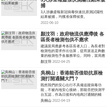
捕
3人涉嫌虛報新冠病毒快速抗原測試陽性
結果被捕，均獲准保釋候查。
2022-06-10
顏汶羽：政府物流供應滯後 各
區長者檢測包供不應求
建議當局應參考各區長者人口，為長者對
檢測包的需求作出估算，從而派送足夠數
量的檢測包予各服務單位。同時，當局應
增加人手，為各服務單位安排補貨，以為
顏汶羽
2022-04-25
減輕長者出行壓力。另外，希望當局同時
能回應學生每日檢測的需要，向全港所有
吳桐山：香港能否借助抗原檢
學生免費提供快速抗原檢測包。
測打開通關大門？
既然我們的安心出行不具備追蹤病毒功
能，不被內地安心接納，那能否把快測平
台互認，作為日後和內地商討通關的輔
助，且可多利用抗原檢測來提升開放、互
吳桐山
2022-04-19
通的簡易程度。通關事情上當局應當未雨