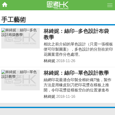
手工藝術
林綺妮：絲印─多色設計布袋
教學
相比之前介紹的單色設計（只需一張模板
便可印製圖案），多色設計的分別在於印
花圖案需作分色處理。
林綺妮
2018-11-26
林綺妮：絲印─單色設計教學
絲網印花最適合印製全棉針織T恤，製作
方法是用橡皮刮刀把印花漿在模板上推
開，令印花漿從模板空白的位置滲進布
料，圖案便會印製在服飾之上。
林綺妮
2018-11-16