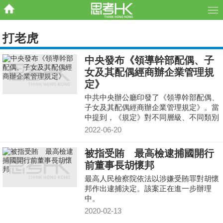
打老虎
中央發布《領導幹部配偶、子
女及其配偶經商辦企業管理規
定》
中共中央辦公廳印發了《領導幹部配偶、
子女及其配偶經商辦企業管理規定》。當
中提到，《規定》對不同層級、不同類別
領導幹部配偶、子女及其配偶經商辦企業
2022-06-20
分別提出了禁業要
被指受賄 最高檢逮捕國開行
前董事長胡懷邦
最高人民檢察院依法以涉嫌受賄罪對胡懷
邦作出逮捕決定。該案正在進一步辦理
中。
2020-02-13